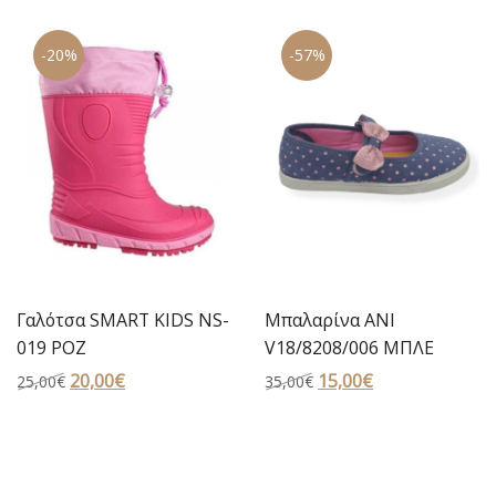
was:
τιμή
25,00€.
είναι:
-20%
-57%
15,00€.
Γαλότσα SMART KIDS NS-
Μπαλαρίνα ANI
019 ΡΟΖ
V18/8208/006 ΜΠΛΕ
Original
20,00
€
Η
Original
15,00
€
Η
25,00
€
35,00
€
price
τρέχουσα
price
τρέχουσα
was:
τιμή
was:
τιμή
25,00€.
είναι:
35,00€.
είναι:
20,00€.
15,00€.