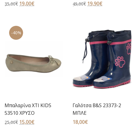
Original
19,00
€
Η
Original
19,90
€
Η
35,00
€
49,00
€
price
τρέχουσα
price
τρέχουσα
was:
τιμή
was:
τιμή
35,00€.
είναι:
49,00€.
είναι:
-40%
19,00€.
19,90€.
Μπαλαρίνα XTI KIDS
Γαλότσα B&S 23373-2
53510 ΧΡΥΣΟ
ΜΠΛΕ
Original
15,00
€
Η
18,00
€
25,00
€
price
τρέχουσα