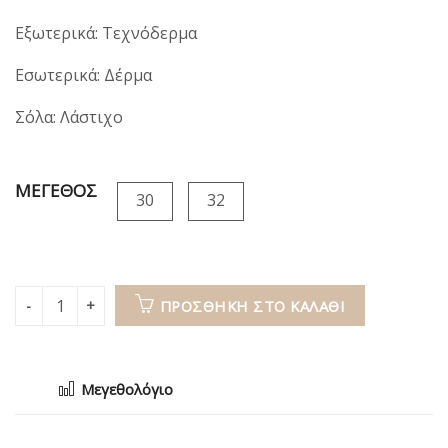
34,90€.
είναι:
24,00€.
Εξωτερικά: Τεχνόδερμα
Εσωτερικά: Δέρμα
Σόλα: Λάστιχο
ΜΕΓΕΘΟΣ
30
32
ΠΡΟΣΘΉΚΗ ΣΤΟ ΚΑΛΆΘΙ
Μεγεθολόγιο