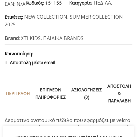
ΠΕΔΙΛΑ
,
Κωδικός:
151155
Κατηγορία:
EAN:
N/A
NEW COLLECTION
,
SUMMER COLLECTION
Ετικέτες:
2025
Brand:
XTI KIDS
,
ΠΑΙΔΙΚΑ BRANDS
Κοινοποίηση:
Αποστολή μέσω email
ΑΠΟΣΤΟΛΉ
ΕΠΙΠΛΈΟΝ
ΑΞΙΟΛΟΓΉΣΕΙΣ
ΠΕΡΙΓΡΑΦΉ
&
ΠΛΗΡΟΦΟΡΊΕΣ
(0)
ΠΑΡΑΛΑΒΉ
Δερμάτινο ανατομικό πέδιλο που εφαρμόζει με velcro
μπροστά και πάνω στο κουτεπιέ και άψογη εφαρμογή.
Ιδανικό για όλες τις ώρες.
Χρησιμοποιούμε cookies στον ιστότοπό μας για να