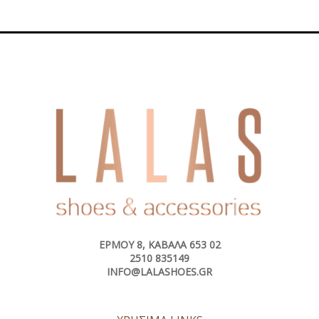
ΕΡΜΟΎ 8, ΚΑΒΆΛΑ 653 02
2510 835149
INFO@LALASHOES.GR