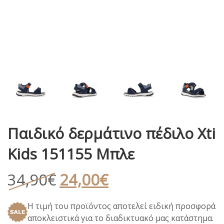
Παιδικό δερμάτινο πέδιλο Xti
Kids 151155 Μπλε
Original
Η
34,90
€
24,00
€
price
τρέχουσα
Η τιμή του προϊόντος αποτελεί ειδική προσφορά
was:
τιμή
αποκλειστικά για το διαδικτυακό μας κατάστημα.