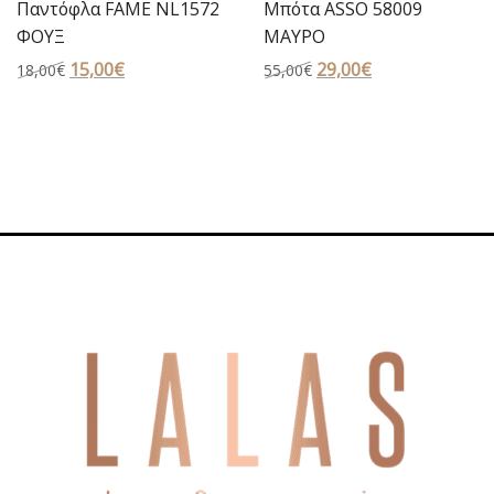
Παντόφλα FAME NL1572
Μπότα ASSO 58009
ΦΟΥΞ
ΜΑΥΡΟ
Original
15,00
€
Η
Original
29,00
€
Η
18,00
€
55,00
€
price
τρέχουσα
price
τρέχουσα
was:
τιμή
was:
τιμή
18,00€.
είναι:
55,00€.
είναι:
15,00€.
29,00€.