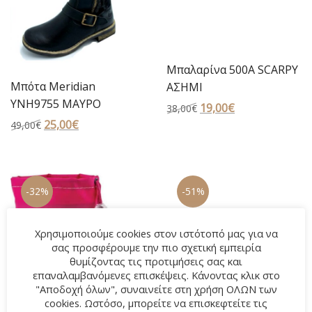
Μπαλαρίνα 500Α SCARPY
Μπότα Meridian
ΑΣΗΜΙ
YNH9755 ΜΑΥΡΟ
Original
19,00
€
Η
38,00
€
Original
25,00
€
Η
price
τρέχουσα
49,00
€
price
τρέχουσα
was:
τιμή
was:
τιμή
38,00€.
είναι:
49,00€.
είναι:
19,00€.
-32%
-51%
25,00€.
Χρησιμοποιούμε cookies στον ιστότοπό μας για να
σας προσφέρουμε την πιο σχετική εμπειρία
θυμίζοντας τις προτιμήσεις σας και
επαναλαμβανόμενες επισκέψεις. Κάνοντας κλικ στο
"Αποδοχή όλων", συναινείτε στη χρήση ΟΛΩΝ των
cookies. Ωστόσο, μπορείτε να επισκεφτείτε τις