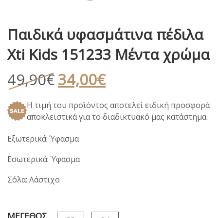
Παιδικά υφασμάτινα πέδιλα
Xti Kids 151233 Μέντα χρώμα
Original
Η
49,90
€
34,00
€
price
τρέχουσα
Η τιμή του προϊόντος αποτελεί ειδική προσφορά
was:
τιμή
αποκλειστικά για το διαδικτυακό μας κατάστημα.
49,90€.
είναι:
34,00€.
Εξωτερικά: Ύφασμα
Εσωτερικά: Ύφασμα
Σόλα: Λάστιχο
ΜΕΓΕΘΟΣ