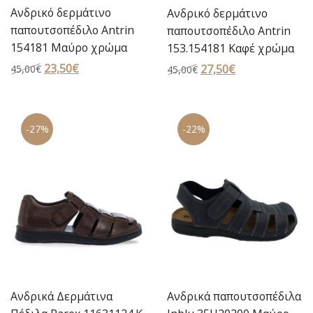
Ανδρικό δερμάτινο
Ανδρικό δερμάτινο
παπουτσοπέδιλο Antrin
παπουτσοπέδιλο Antrin
154181 Μαύρο χρώμα
153.154181 Καφέ χρώμα
Original
23,50
€
Η
Original
27,50
€
Η
45,00
€
45,00
€
price
τρέχουσα
price
τρέχουσα
was:
τιμή
was:
τιμή
45,00€.
είναι:
45,00€.
είναι:
-27%
-22%
23,50€.
27,50€.
Ανδρικά Δερμάτινα
Ανδρικά παπουτσοπέδιλα