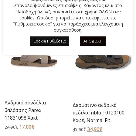
price
τρέχουσα
Original
17,00
€
Η
25,00
€
επαναλαμβανόμενες επισκέψεις. Κάνοντας κλικ στο
was:
τιμή
price
τρέχουσα
"Αποδοχή όλων", συναινείτε στη χρήση ΟΛΩΝ των
cookies. Ωστόσο, μπορείτε να επισκεφτείτε τις
44,90€.
είναι:
was:
τιμή
"Ρυθμίσεις cookie" για να παράσχετε μια ελεγχόμενη
33,90€.
25,00€.
είναι:
συγκατάθεση.
-32%
-22%
17,00€.
Cookie Ρυθμίσεις
ΑΠΟΔΟΧΗ
Ανδρικά σανδάλια
Δερμάτινο ανδρικό
θαλάσσης Parex
πέδιλο Inblu Τ0120100
11831098 Χακί
Καφέ, Normal Fit
Original
17,00
€
Η
24,90
€
Original
34,90
€
Η
45,00
€
price
τρέχουσα