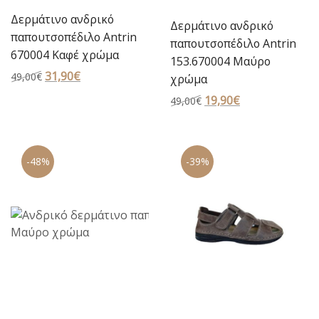
Δερμάτινο ανδρικό
Δερμάτινο ανδρικό
παπουτσοπέδιλο Antrin
παπουτσοπέδιλο Antrin
670004 Καφέ χρώμα
153.670004 Μαύρο
Original
31,90
€
Η
49,00
€
χρώμα
price
τρέχουσα
Original
19,90
€
Η
49,00
€
was:
τιμή
price
τρέχουσα
49,00€.
είναι:
was:
τιμή
31,90€.
49,00€.
είναι:
-48%
-39%
19,90€.