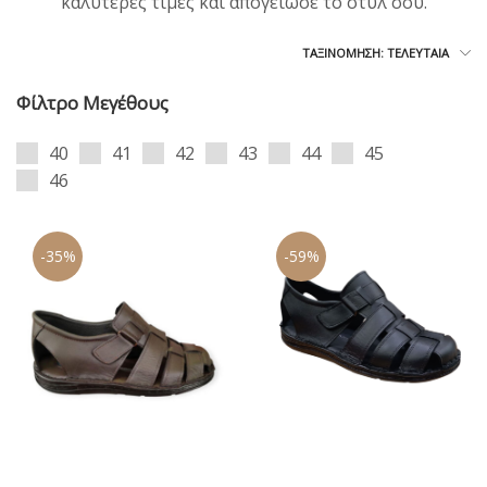
καλύτερες τιμές και απογείωσε το στυλ σου.
ΤΑΞΙΝΌΜΗΣΗ: ΤΕΛΕΥΤΑΊΑ
Φίλτρο Μεγέθους
40
41
42
43
44
45
46
-35%
-59%