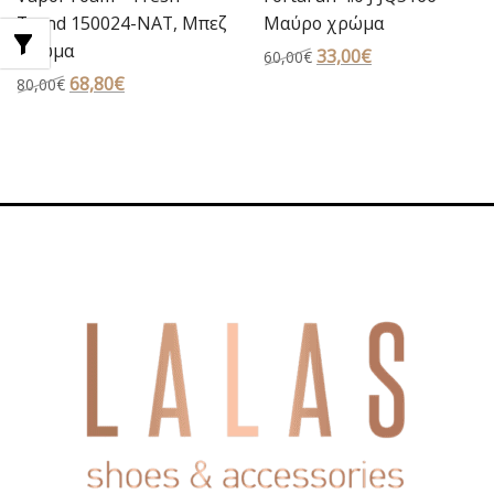
Trend 150024-NAT, Μπεζ
Μαύρο χρώμα
χρώμα
Original
33,00
€
Η
60,00
€
Original
68,80
€
Η
price
τρέχουσα
80,00
€
price
τρέχουσα
was:
τιμή
was:
τιμή
60,00€.
είναι:
80,00€.
είναι:
33,00€.
68,80€.