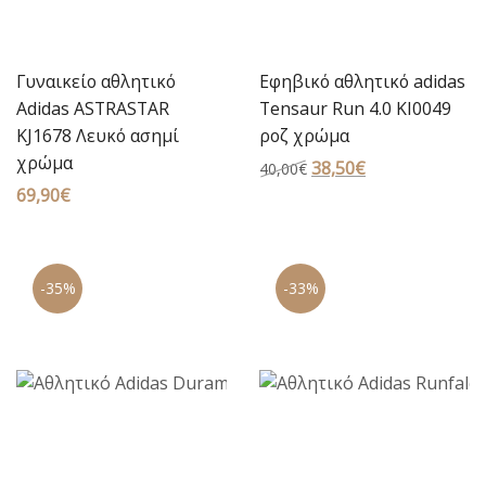
Γυναικείο αθλητικό
Εφηβικό αθλητικό adidas
Adidas ASTRASTAR
Tensaur Run 4.0 KI0049
KJ1678 Λευκό ασημί
ροζ χρώμα
χρώμα
Original
38,50
€
Η
40,00
€
69,90
€
price
τρέχουσα
was:
τιμή
40,00€.
είναι:
38,50€.
-35%
-33%