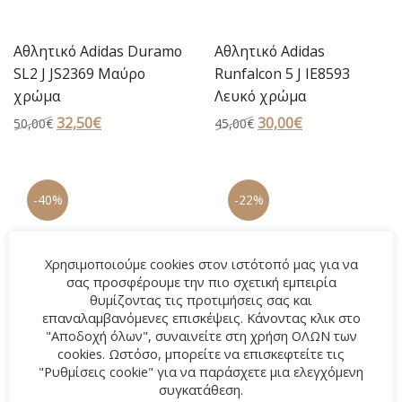
Αθλητικό Adidas Duramo
Αθλητικό Adidas
SL2 J JS2369 Μαύρο
Runfalcon 5 J IE8593
χρώμα
Λευκό χρώμα
Original
32,50
€
Η
Original
30,00
€
Η
50,00
€
45,00
€
price
τρέχουσα
price
τρέχουσα
was:
τιμή
was:
τιμή
50,00€.
είναι:
45,00€.
είναι:
-40%
-22%
32,50€.
30,00€.
Χρησιμοποιούμε cookies στον ιστότοπό μας για να
σας προσφέρουμε την πιο σχετική εμπειρία
θυμίζοντας τις προτιμήσεις σας και
επαναλαμβανόμενες επισκέψεις. Κάνοντας κλικ στο
"Αποδοχή όλων", συναινείτε στη χρήση ΟΛΩΝ των
cookies. Ωστόσο, μπορείτε να επισκεφτείτε τις
"Ρυθμίσεις cookie" για να παράσχετε μια ελεγχόμενη
συγκατάθεση.