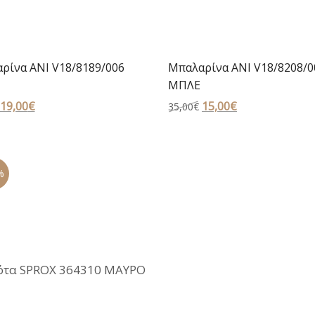
ρίνα ANI V18/8189/006
Μπαλαρίνα ANI V18/8208/0
ΜΠΛΕ
Original
19,00
€
Η
Original
15,00
€
Η
35,00
€
price
τρέχουσα
price
τρέχουσα
was:
τιμή
was:
τιμή
35,00€.
είναι:
35,00€.
είναι:
%
19,00€.
15,00€.