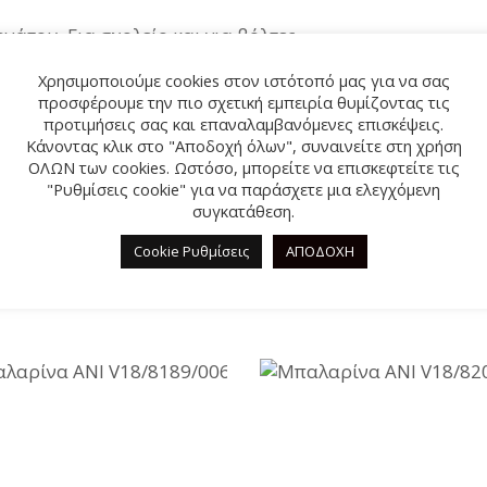
άτου. Για σχολείο και για βόλτες.
Χρησιμοποιούμε cookies στον ιστότοπό μας για να σας
προσφέρουμε την πιο σχετική εμπειρία θυμίζοντας τις
προτιμήσεις σας και επαναλαμβανόμενες επισκέψεις.
ΣΧΕΤΙΚΆ ΠΡΟΪΌΝΤΑ
Κάνοντας κλικ στο "Αποδοχή όλων", συναινείτε στη χρήση
ΟΛΩΝ των cookies. Ωστόσο, μπορείτε να επισκεφτείτε τις
"Ρυθμίσεις cookie" για να παράσχετε μια ελεγχόμενη
συγκατάθεση.
%
-57%
Cookie Ρυθμίσεις
ΑΠΟΔΟΧΗ