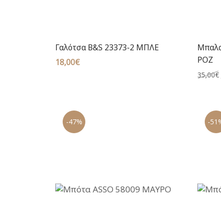
Γαλότσα B&S 23373-2 ΜΠΛΕ
Μπαλα
ΡΟΖ
18,00
€
35,00
€
-47%
-51