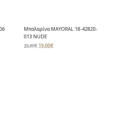
06
Μπαλαρίνα MAYORAL 18-42820-
013 NUDE
Original
19,00
€
Η
35,00
€
price
τρέχουσα
was:
τιμή
35,00€.
είναι:
19,00€.