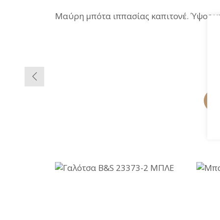
Μαύρη μπότα ιππασίας καπιτονέ. Ύψος γον
-46