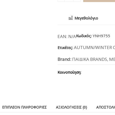
Μεγεθολόγιο
Κωδικός:
YNH9755
EAN:
N/A
AUTUMN/WINTER CO
Ετικέτες:
Brand:
ΠΑΙΔΙΚΑ BRANDS
,
ME
Κοινοποίηση:
ΕΠΙΠΛΈΟΝ ΠΛΗΡΟΦΟΡΊΕΣ
ΑΞΙΟΛΟΓΉΣΕΙΣ (0)
ΑΠΟΣΤΟΛΉ