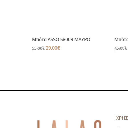
Μπότα ASSO 58009 ΜΑΥΡΟ
Μπότα
Original
29,00
€
Η
55,00
€
45,00
€
price
τρέχουσα
was:
τιμή
55,00€.
είναι:
29,00€.
ΧΡΗΣ