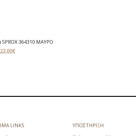
 SPROX 364310 ΜΑΥΡΟ
Original
22,00
€
Η
price
τρέχουσα
was:
τιμή
45,00€.
είναι:
22,00€.
ΙΜΑ LINKS
ΥΠΟΣΤΗΡΙΞΗ