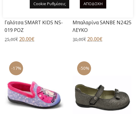
Cookie Ρυθμίσεις
ΑΠΟΔΟΧΗ
Γαλότσα SMART KIDS NS-
Μπαλαρίνα SANBE N2425
019 ΡΟΖ
ΛΕΥΚΟ
Original
20,00
€
Η
Original
20,00
€
Η
25,00
€
30,00
€
price
τρέχουσα
price
τρέχουσα
was:
τιμή
was:
τιμή
25,00€.
είναι:
30,00€.
είναι:
-17%
-50%
20,00€.
20,00€.