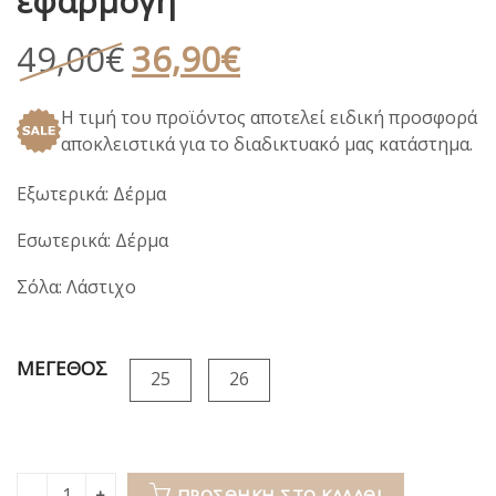
εφαρμογή
Original
Η
49,00
€
36,90
€
price
τρέχουσα
Η τιμή του προϊόντος αποτελεί ειδική προσφορά
was:
τιμή
αποκλειστικά για το διαδικτυακό μας κατάστημα.
49,00€.
είναι:
36,90€.
Εξωτερικά: Δέρμα
Εσωτερικά: Δέρμα
Σόλα: Λάστιχο
ΜΕΓΕΘΟΣ
25
26
ΠΡΟΣΘΉΚΗ ΣΤΟ ΚΑΛΆΘΙ