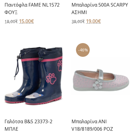
Παντόφλα FAME NL1572
Μπαλαρίνα 500Α SCARPY
ΦΟΥΞ
ΑΣΗΜΙ
Original
15,00
€
Η
Original
19,00
€
Η
18,00
€
38,00
€
price
τρέχουσα
price
τρέχουσα
was:
τιμή
was:
τιμή
18,00€.
είναι:
38,00€.
είναι:
-46%
15,00€.
19,00€.
Γαλότσα B&S 23373-2
Μπαλαρίνα ANI
ΜΠΛΕ
V18/8189/006 ΡΟΖ