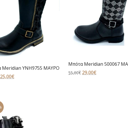
Μπότα Meridian 500067 Μ
 Meridian YNH9755 ΜΑΥΡΟ
Original
29,00
€
Η
55,00
€
Original
25,00
€
Η
price
τρέχουσα
price
τρέχουσα
was:
τιμή
was:
τιμή
55,00€.
είναι:
49,00€.
είναι:
29,00€.
25,00€.
%