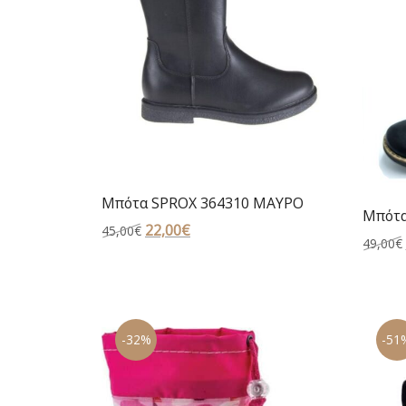
Μπότα SPROX 364310 ΜΑΥΡΟ
Μπότα
Original
22,00
€
Η
45,00
€
49,00
€
price
τρέχουσα
was:
τιμή
45,00€.
είναι:
22,00€.
-32%
-51