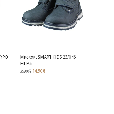
ΑΥΡΟ
Μποτάκι SMART KIDS 23/046
ΜΠΛΕ
Original
14,90
€
Η
35,00
€
price
τρέχουσα
was:
τιμή
35,00€.
είναι:
14,90€.