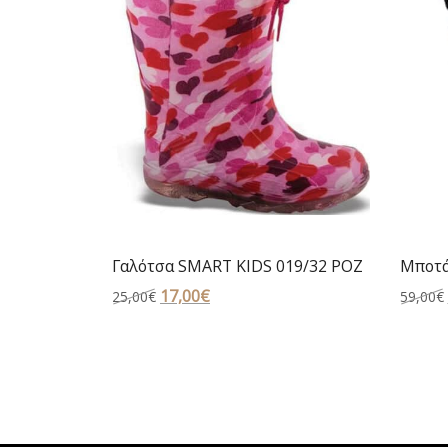
Γαλότσα SMART KIDS 019/32 ΡΟΖ
Μποτά
Original
17,00
€
Η
25,00
€
59,00
€
price
τρέχουσα
was:
τιμή
25,00€.
είναι:
17,00€.