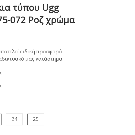
κια τύπου Ugg
ΜΩΝΑΣ
75-072 Ροζ χρώμα
ρέχουσα
αποτελεί ειδική προσφορά
ιμή
ιαδικτυακό μας κατάστημα.
ναι:
1,40€.
α
α
24
25