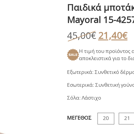
Παιδικά μποτά
ΑΝΑΤΟΜΙΚΑ ΚΑΛΟΚΑΙΡΙ
ΠΕΔΙΛΑ
ΠΑΝΤΟΦΛΕΣ ΧΕΙ
Mayoral 15-425
ΓΑΛΟΤΣΕΣ / APRE
ΣΑΝΔΑΛΙΑ
Original
Η
45,00
€
21,40
€
ΑΝΑΤΟΜΙΚΑ ΚΑΛΟΚΑΙΡΙ
price
τ
Η τιμή του προϊόντος 
was:
τ
αποκλειστικά για το δ
45,00€.
εί
2
Εξωτερικά: Συνθετικό δέρμ
Εσωτερικά: Συνθετική γούν
Σόλα: Λάστιχο
ΜΕΓΕΘΟΣ
20
21