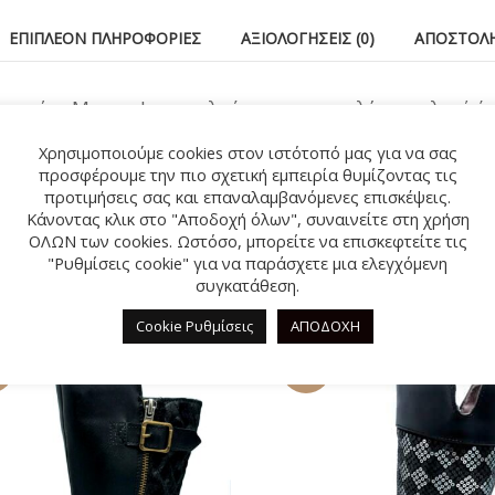
ΕΠΙΠΛΈΟΝ ΠΛΗΡΟΦΟΡΊΕΣ
ΑΞΙΟΛΟΓΉΣΕΙΣ (0)
ΑΠΟΣΤΟΛΉ
ιρείας Mayoral, αποτελούν την πιο στυλάτη επιλογή όχι
, ενώ παράλληλα είναι τα πιο κατάλληλα υποδήματα κατ
Χρησιμοποιούμε cookies στον ιστότοπό μας για να σας
προσφέρουμε την πιο σχετική εμπειρία θυμίζοντας τις
προτιμήσεις σας και επαναλαμβανόμενες επισκέψεις.
Κάνοντας κλικ στο "Αποδοχή όλων", συναινείτε στη χρήση
ΟΛΩΝ των cookies. Ωστόσο, μπορείτε να επισκεφτείτε τις
"Ρυθμίσεις cookie" για να παράσχετε μια ελεγχόμενη
ΣΧΕΤΙΚΆ ΠΡΟΪΌΝΤΑ
συγκατάθεση.
Cookie Ρυθμίσεις
ΑΠΟΔΟΧΗ
%
-47%