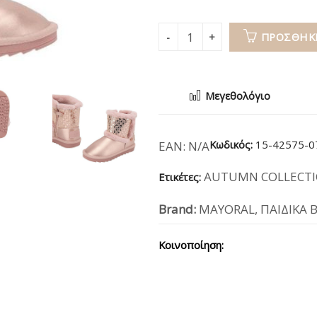
ΠΡΟΣΘΉΚΗ
Μεγεθολόγιο
Κωδικός:
15-42575-0
EAN:
N/A
AUTUMN COLLECTI
Ετικέτες:
Brand:
MAYORAL
,
ΠΑΙΔΙΚΑ 
Κοινοποίηση: