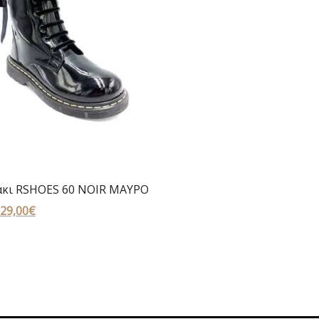
κι RSHOES 60 NOIR ΜΑΥΡΟ
Original
29,00
€
Η
price
τρέχουσα
was:
τιμή
59,00€.
είναι:
29,00€.