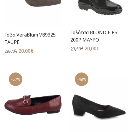
Γαλότσα BLONDIE PS-
Γόβα VeraBlum VB9325
200P ΜΑΥΡΟ
TAUPE
Original
20,00
€
Η
23,00
€
Original
20,00
€
Η
29,00
€
price
τρέχουσα
price
τρέχουσα
was:
τιμή
was:
τιμή
23,00€.
είναι:
29,00€.
είναι:
20,00€.
-67%
-48%
20,00€.