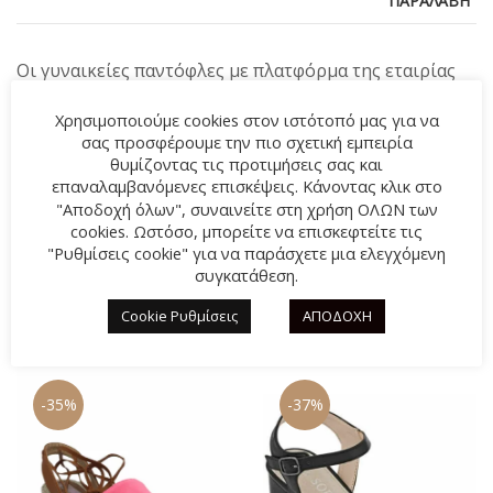
ΠΑΡΑΛΑΒΉ
Οι γυναικείες παντόφλες με πλατφόρμα της εταιρίας
Fild Anatomic, αποτελούν το go-to κομμάτι των
Χρησιμοποιούμε cookies στον ιστότοπό μας για να
καλοκαιρινών outfits. Με ανατομικό σχεδιασμό για
σας προσφέρουμε την πιο σχετική εμπειρία
άνετο βάδισμα ακόμα και στις πιο απαιτητικές μέρες.
θυμίζοντας τις προτιμήσεις σας και
επαναλαμβανόμενες επισκέψεις. Κάνοντας κλικ στο
Summer collection 2024
"Αποδοχή όλων", συναινείτε στη χρήση ΟΛΩΝ των
cookies. Ωστόσο, μπορείτε να επισκεφτείτε τις
"Ρυθμίσεις cookie" για να παράσχετε μια ελεγχόμενη
συγκατάθεση.
Cookie Ρυθμίσεις
ΑΠΟΔΟΧΗ
ΣΧΕΤΙΚΆ ΠΡΟΪΌΝΤΑ
-35%
-37%