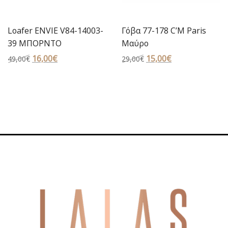
Loafer ENVIE V84-14003-
Γόβα 77-178 C’M Paris
39 ΜΠΟΡΝΤΟ
Μαύρο
Original
16,00
€
Η
Original
15,00
€
Η
49,00
€
29,00
€
price
τρέχουσα
price
τρέχουσα
was:
τιμή
was:
τιμή
49,00€.
είναι:
29,00€.
είναι:
16,00€.
15,00€.