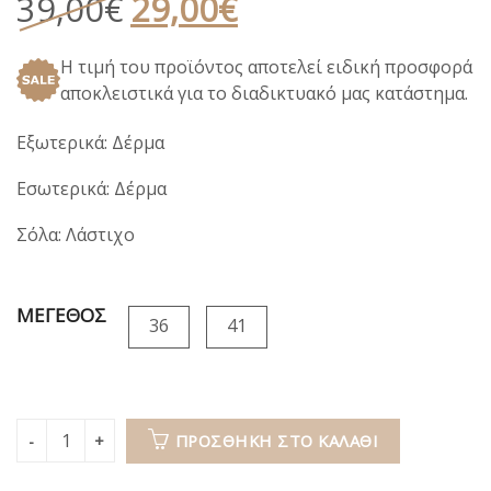
Original
Η
39,00
€
29,00
€
price
τρέχουσα
Η τιμή του προϊόντος αποτελεί ειδική προσφορά
was:
τιμή
αποκλειστικά για το διαδικτυακό μας κατάστημα.
39,00€.
είναι:
29,00€.
Εξωτερικά: Δέρμα
Εσωτερικά: Δέρμα
Σόλα: Λάστιχο
ΜΕΓΕΘΟΣ
36
41
ΠΡΟΣΘΉΚΗ ΣΤΟ ΚΑΛΆΘΙ