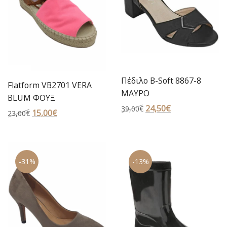
Πέδιλο B-Soft 8867-8
Flatform VB2701 VERA
ΜΑΥΡΟ
BLUM ΦΟΥΞ
Original
24,50
€
Η
39,00
€
Original
15,00
€
Η
23,00
€
price
τρέχουσα
price
τρέχουσα
was:
τιμή
was:
τιμή
39,00€.
είναι:
23,00€.
είναι:
24,50€.
-31%
-13%
15,00€.