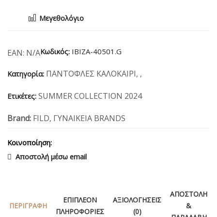
Μεγεθολόγιο
Κωδικός:
IBIZA-40501.G
EAN:
N/A
ΠΑΝΤΟΦΛΕΣ ΚΑΛΟΚΑΙΡΙ
,
,
Κατηγορία:
SUMMER COLLECTION 2024
Ετικέτες:
Brand:
FILD
,
ΓΥΝΑΙΚΕΙΑ BRANDS
Κοινοποίηση:
Αποστολή μέσω email
ΑΠΟΣΤΟΛΉ
ΕΠΙΠΛΈΟΝ
ΑΞΙΟΛΟΓΉΣΕΙΣ
ΠΕΡΙΓΡΑΦΉ
&
ΠΛΗΡΟΦΟΡΊΕΣ
(0)