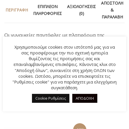
ΑΠΟΣΤΟΛΉ
ΕΠΙΠΛΈΟΝ
ΑΞΙΟΛΟΓΉΣΕΙΣ
ΠΕΡΙΓΡΑΦΉ
&
ΠΛΗΡΟΦΟΡΊΕΣ
(0)
ΠΑΡΑΛΑΒΉ
Οι γυναικείες παντόφλες με πλατφόρμα της
εταιρίας Fild Anatomic, αποτελούν το go-to κομμάτι
Χρησιμοποιούμε cookies στον ιστότοπό μας για να
των καλοκαιρινών outfits. Με ανατομικό σχεδιασμό
σας προσφέρουμε την πιο σχετική εμπειρία
για άνετο βάδισμα ακόμα και στις πιο απαιτητικές
θυμίζοντας τις προτιμήσεις σας και
μέρες.
επαναλαμβανόμενες επισκέψεις. Κάνοντας κλικ στο
"Αποδοχή όλων", συναινείτε στη χρήση ΟΛΩΝ των
Summer collection 2024
cookies. Ωστόσο, μπορείτε να επισκεφτείτε τις
"Ρυθμίσεις cookie" για να παράσχετε μια ελεγχόμενη
συγκατάθεση.
Cookie Ρυθμίσεις
ΑΠΟΔΟΧΗ
ΣΧΕΤΙΚΆ ΠΡΟΪΌΝΤΑ