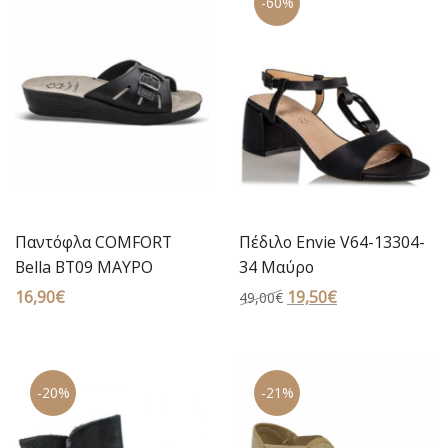
-60%
Παντόφλα COMFORT
Πέδιλο Envie V64-13304-
Bella BT09 ΜΑΥΡΟ
34 Μαύρο
16,90
€
Original
19,50
€
Η
49,00
€
price
τρέχουσα
was:
τιμή
49,00€.
είναι:
-20%
-21%
19,50€.