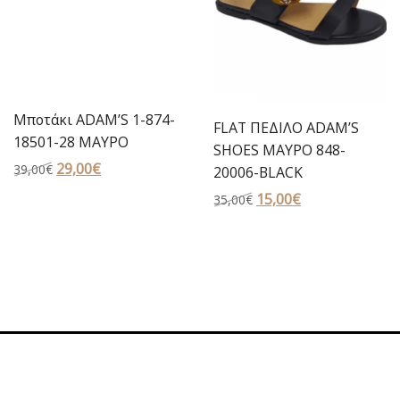
Μποτάκι ADAM’S 1-874-
FLAT ΠΕΔΙΛΟ ADAM’S
18501-28 ΜΑΥΡΟ
SHOES ΜΑΥΡΟ 848-
Original
29,00
€
Η
39,00
€
20006-BLACK
price
τρέχουσα
Original
15,00
€
Η
35,00
€
was:
τιμή
price
τρέχουσα
39,00€.
είναι:
was:
τιμή
29,00€.
35,00€.
είναι:
15,00€.