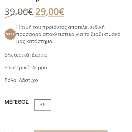
Original
Η
39,00
€
29,00
€
price
τρέχουσα
Η τιμή του προϊόντος αποτελεί ειδική
was:
τιμή
προσφορά αποκλειστικά για το διαδικτυακό
39,00€.
είναι:
μας κατάστημα.
29,00€.
Εξωτερικά: Δέρμα
Εσωτερικά: Δέρμα
Σόλα: Λάστιχο
ΜΕΓΕΘΟΣ
36