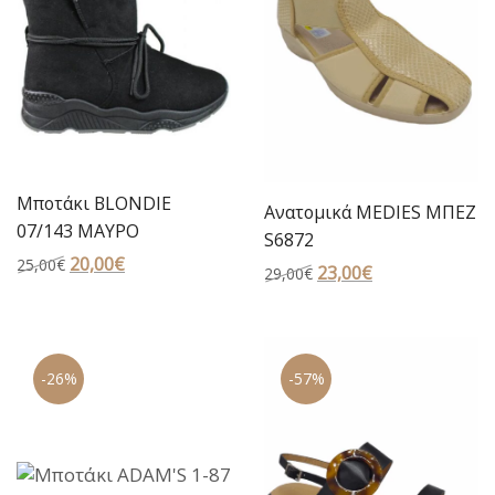
Μποτάκι BLONDIE
Ανατομικά MEDIES ΜΠΕΖ
07/143 ΜΑΥΡΟ
S6872
Original
20,00
€
Η
25,00
€
Original
23,00
€
Η
29,00
€
price
τρέχουσα
price
τρέχουσα
was:
τιμή
was:
τιμή
25,00€.
είναι:
29,00€.
είναι:
20,00€.
-26%
-57%
23,00€.