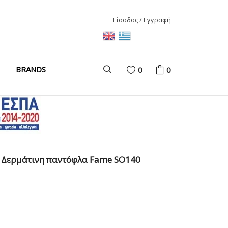
Είσοδος / Εγγραφή
ΑΙΡΙ
BRANDS
0
0
ΚΑΙΡΙ
ΩΝΑΣ
D
Δερμάτινη παντόφλα Fame SO140
ΩΝΑΣ
ΩΝΑΣ