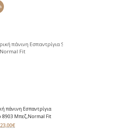
29,00€.
%
κή πάνινη Εσπαντρίγια
 8903 Μπεζ,Normal Fit
Original
23,00
€
Η
price
τρέχουσα