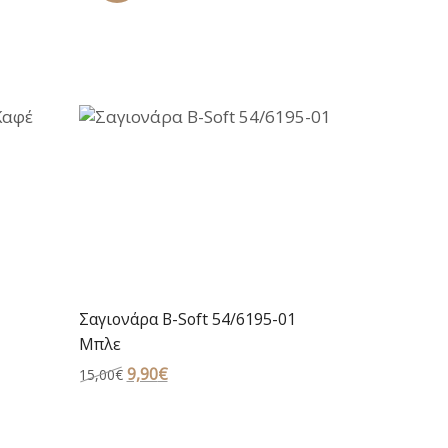
Σαγιονάρα B-Soft 54/6195-01
Μπλε
Original
9,90
€
Η
15,00
€
price
τρέχουσα
was:
τιμή