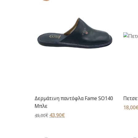
Δερμάτινη παντόφλα Fame SO140
Πετσετ
Μπλε
18,00
Original
43,90
€
Η
49,00
€
price
τρέχουσα
was:
τιμή