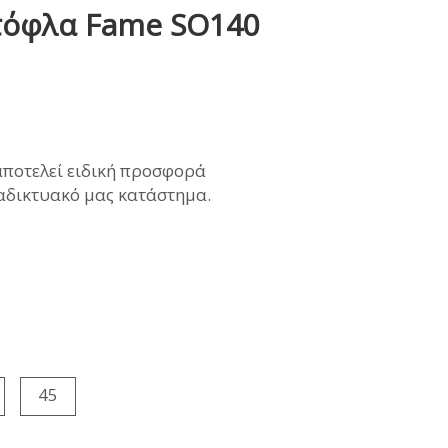
τόφλα Fame SO140
ΜΩΝΑΣ
ρέχουσα
αποτελεί ειδική προσφορά
ιμή
ιαδικτυακό μας κατάστημα.
ναι:
3,90€.
45