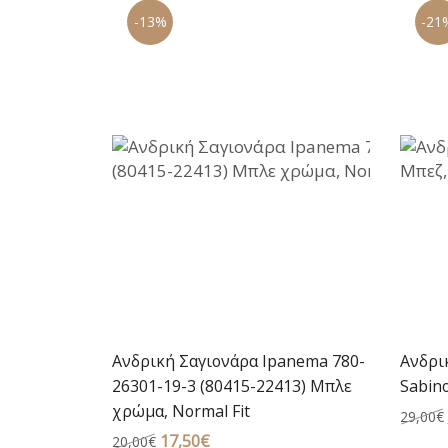
49,00€.
είναι:
-13%
-21
43,90€.
Ανδρική Σαγιονάρα Ipanema 780-
Ανδρι
26301-19-3 (80415-22413) Μπλε
Sabino
χρώμα, Normal Fit
29,00
€
Original
17,50
€
Η
20,00
€