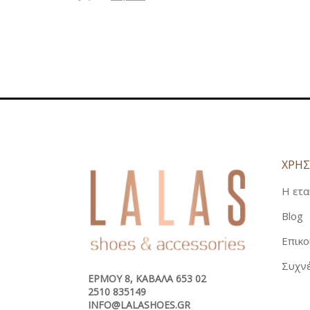
price
τρέχουσα
was:
τιμή
20,00€.
είναι:
17,50€.
ΧΡΗΣ
Η ετα
Blog
Επικο
Συχνέ
ΕΡΜΟΎ 8, ΚΑΒΆΛΑ 653 02
2510 835149
INFO@LALASHOES.GR