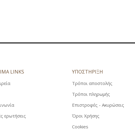
was:
τιμή
29,00€.
είναι:
23,00€.
ΙΜΑ LINKS
ΥΠΟΣΤΗΡΙΞΗ
ιρεία
Τρόποι αποστολής
Τρόποι πληρωμής
ινωνία
Επιστροφές - Ακυρώσεις
ς ερωτήσεις
Όροι Χρήσης
Cookies