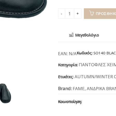
ΠΡΟΣΘΉΚΗ
Μεγεθολόγιο
Κωδικός:
SO140 BLAC
EAN:
N/A
ΠΑΝΤΟΦΛΕΣ ΧΕΙ
Κατηγορία:
AUTUMN/WINTER C
Ετικέτες:
Brand:
FAME
,
ΑΝΔΡΙΚΑ BRA
Κοινοποίηση: