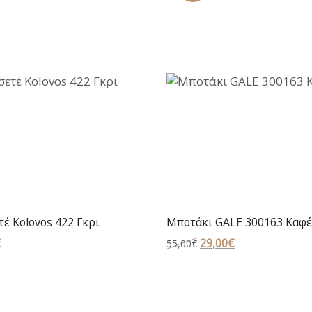
έ Kolovos 422 Γκρι
Μποτάκι GALE 300163 Καφέ
€
Original
29,00
€
Η
55,00
€
price
τρέχουσα
was:
τιμή
55,00€.
είναι: