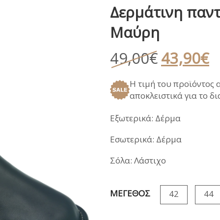
Δερμάτινη παν
ΑΝΑΤΟΜΙΚΑ ΚΑΛΟΚΑΙΡΙ
ΠΕΔΙΛΑ
ΠΑΝΤΟΦΛΕΣ ΧΕΙ
Μαύρη
ΓΑΛΟΤΣΕΣ / APRE
ΣΑΝΔΑΛΙΑ
Original
Η
49,00
€
43,90
€
ΑΝΑΤΟΜΙΚΑ ΚΑΛΟΚΑΙΡΙ
price
τ
Η τιμή του προϊόντος 
was:
τ
αποκλειστικά για το δ
49,00€.
εί
4
Εξωτερικά: Δέρμα
Εσωτερικά: Δέρμα
Σόλα: Λάστιχο
ΜΕΓΕΘΟΣ
42
44