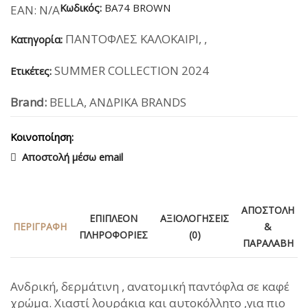
Κωδικός:
BA74 BROWN
EAN:
N/A
ΠΑΝΤΟΦΛΕΣ ΚΑΛΟΚΑΙΡΙ
,
,
Κατηγορία:
SUMMER COLLECTION 2024
Ετικέτες:
Brand:
BELLA
,
ΑΝΔΡΙΚΑ BRANDS
Κοινοποίηση:
Αποστολή μέσω email
ΑΠΟΣΤΟΛΉ
ΕΠΙΠΛΈΟΝ
ΑΞΙΟΛΟΓΉΣΕΙΣ
ΠΕΡΙΓΡΑΦΉ
&
ΠΛΗΡΟΦΟΡΊΕΣ
(0)
ΠΑΡΑΛΑΒΉ
Ανδρική, δερμάτινη , ανατομική παντόφλα σε καφέ
χρώμα. Χιαστί λουράκια και αυτοκόλλητο ,για πιο