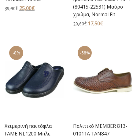
(80415-22531) Μαύρο
Original
25,00
€
Η
39,90
€
χρώμα, Normal Fit
price
τρέχουσα
was:
τιμή
Original
17,50
€
Η
20,00
€
39,90€.
είναι:
price
τρέχουσα
25,00€.
was:
τιμή
20,00€.
είναι:
-8%
-58%
17,50€.
Χειμερινή παντόφλα
Πολιτικό MEMBER 813-
FAME NL1200 Μπλε
01011A TAN847