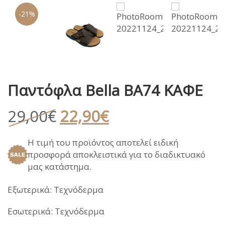
-21%
Παντόφλα Bella BA74 ΚΑΦΕ
Original
Η
29,00
€
22,90
€
price
τρέχουσα
Η τιμή του προϊόντος αποτελεί ειδική
was:
τιμή
προσφορά αποκλειστικά για το διαδικτυακό
29,00€.
είναι:
μας κατάστημα.
22,90€.
Εξωτερικά: Τεχνόδερμα
Εσωτερικά: Τεχνόδερμα