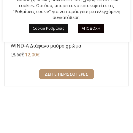
cookies. Ωστόσο, μπορείτε να επισκεφτείτε τις
"Ρυθμίσεις cookie" για να παράσχετε μια ελεγχόμενη
συγκατάθεση.
Cookie Ρυθμίσεις
ΑΠΟΔΟΧΗ
Ανδρικά θαλάσσης PVC Ιταλικά Zak Shoes PR-
WIND-A Διάφανο μαύρο χρώμα
Original
12,00
€
Η
15,00
€
price
τρέχουσα
was:
τιμή
ΔΕΙΤΕ ΠΕΡΙΣΣΟΤΕΡΕΣ
15,00€.
είναι:
12,00€.