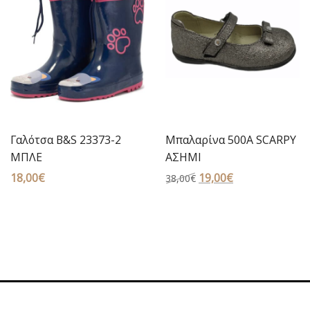
Γαλότσα B&S 23373-2
Μπαλαρίνα 500Α SCARPY
ΜΠΛΕ
ΑΣΗΜΙ
18,00
€
Original
19,00
€
Η
38,00
€
price
τρέχουσα
was:
τιμή
38,00€.
είναι:
19,00€.