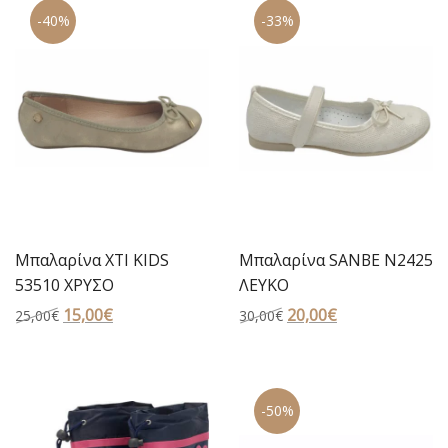
-40%
-33%
15,00€.
29,00€.
Μπαλαρίνα XTI KIDS
Μπαλαρίνα SANBE N2425
53510 ΧΡΥΣΟ
ΛΕΥΚΟ
Original
15,00
€
Η
Original
20,00
€
Η
25,00
€
30,00
€
price
τρέχουσα
price
τρέχουσα
was:
τιμή
was:
τιμή
25,00€.
είναι:
30,00€.
είναι:
-50%
15,00€.
20,00€.