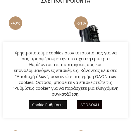
ΣΧΕΤΙΚΆ ΠΡΟΪΌΝΤΑ
-40%
-51%
Χρησιμοποιούμε cookies στον ιστότοπό μας για να
σας προσφέρουμε την πιο σχετική εμπειρία
θυμίζοντας τις προτιμήσεις σας και
επαναλαμβανόμενες επισκέψεις. Κάνοντας κλικ στο
"Αποδοχή όλων", συναινείτε στη χρήση ΟΛΩΝ των
cookies. Ωστόσο, μπορείτε να επισκεφτείτε τις
"Ρυθμίσεις cookie" για να παράσχετε μια ελεγχόμενη
Μπαλαρίνα ADAM’S
Μποτάκι RSHOES 60
συγκατάθεση.
882/7701-39 ΛΕΥΚΟ
NOIR ΜΑΥΡΟ
Cookie Ρυθμίσεις
ΑΠΟΔΟΧΗ
Original
15,00
€
Η
Original
29,00
€
Η
25,00
€
59,00
€
price
τρέχουσα
price
τρέχουσα
was:
τιμή
was:
τιμή
25,00€.
είναι:
59,00€.
είναι: