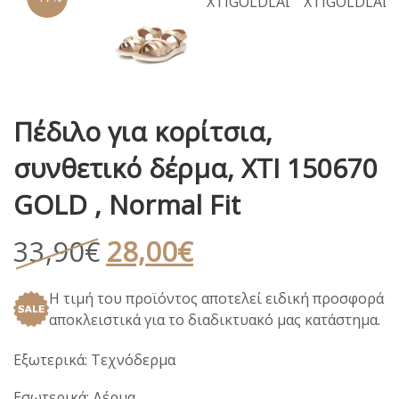
Πέδιλο για κορίτσια,
συνθετικό δέρμα, XTI 150670
GOLD , Normal Fit
Original
Η
33,90
€
28,00
€
price
τρέχουσα
Η τιμή του προϊόντος αποτελεί ειδική προσφορά
was:
τιμή
αποκλειστικά για το διαδικτυακό μας κατάστημα.
33,90€.
είναι:
28,00€.
Εξωτερικά: Τεχνόδερμα
Εσωτερικά: Δέρμα