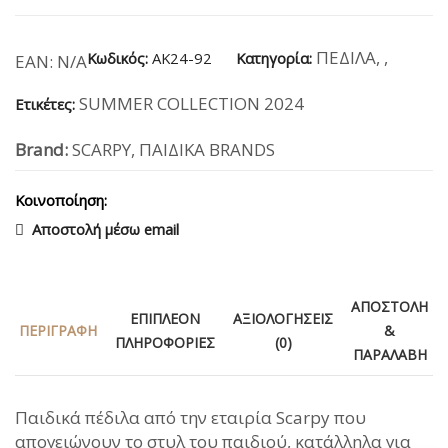
ΠΕΔΙΛΑ
,
,
Κωδικός:
AK24-92
Κατηγορία:
EAN:
N/A
SUMMER COLLECTION 2024
Ετικέτες:
Brand:
SCARPY
,
ΠΑΙΔΙΚΑ BRANDS
Κοινοποίηση:
Αποστολή μέσω email
ΑΠΟΣΤΟΛΉ
ΕΠΙΠΛΈΟΝ
ΑΞΙΟΛΟΓΉΣΕΙΣ
ΠΕΡΙΓΡΑΦΉ
&
ΠΛΗΡΟΦΟΡΊΕΣ
(0)
ΠΑΡΑΛΑΒΉ
Παιδικά πέδιλα από την εταιρία Scarpy που
απογειώνουν το στυλ του παιδιού, κατάλληλα για