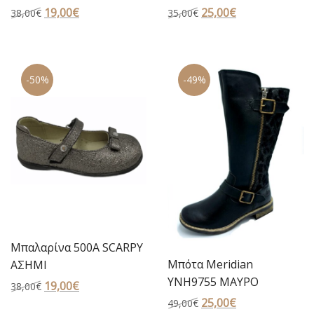
Original
19,00
€
Η
Original
25,00
€
Η
38,00
€
35,00
€
price
τρέχουσα
price
τρέχουσα
was:
τιμή
was:
τιμή
38,00€.
είναι:
35,00€.
είναι:
-50%
-49%
19,00€.
25,00€.
Μπαλαρίνα 500Α SCARPY
Μπότα Meridian
ΑΣΗΜΙ
YNH9755 ΜΑΥΡΟ
Original
19,00
€
Η
38,00
€
Original
25,00
€
Η
price
τρέχουσα
49,00
€