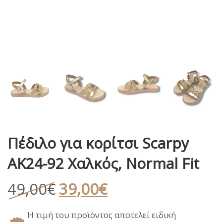
Πέδιλο για κορίτσι Scarpy
AK24-92 Χαλκός, Normal Fit
Original
Η
49,00
€
39,00
€
price
τρέχουσα
Η τιμή του προϊόντος αποτελεί ειδική
was:
τιμή