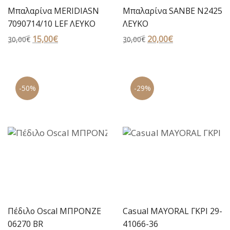
Μπαλαρίνα MERIDIASN
Μπαλαρίνα SANBE N2425
7090714/10 LEF ΛΕΥΚΟ
ΛΕΥΚΟ
Original
15,00
€
Η
Original
20,00
€
Η
30,00
€
30,00
€
price
τρέχουσα
price
τρέχουσα
was:
τιμή
was:
τιμή
30,00€.
είναι:
30,00€.
είναι:
-50%
-29%
15,00€.
20,00€.
Πέδιλο Oscal ΜΠΡΟΝΖΕ
Casual MAYORAL ΓΚΡΙ 29-
06270 BR
41066-36