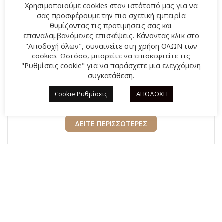
Παιδικό αθλητικό skechers Boundless Color Blitz
Χρησιμοποιούμε cookies στον ιστότοπό μας για να
303599L-BKMT Μαύρο χρώμα
σας προσφέρουμε την πιο σχετική εμπειρία
θυμίζοντας τις προτιμήσεις σας και
Original
40,00
€
Η
44,95
€
επαναλαμβανόμενες επισκέψεις. Κάνοντας κλικ στο
price
τρέχουσα
"Αποδοχή όλων", συναινείτε στη χρήση ΟΛΩΝ των
was:
τιμή
cookies. Ωστόσο, μπορείτε να επισκεφτείτε τις
"Ρυθμίσεις cookie" για να παράσχετε μια ελεγχόμενη
44,95€.
είναι:
συγκατάθεση.
40,00€.
Cookie Ρυθμίσεις
ΑΠΟΔΟΧΗ
ΔΕΙΤΕ ΠΕΡΙΣΣΟΤΕΡΕΣ