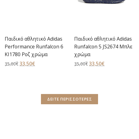
Παιδικό αθλητικό Adidas
Παιδικό αθλητικό Adidas
Runfalcon 5 JS2674 Μπλε
Runfalcon 6 Infant Shoes
χρώμα
(KI1778) Γκρι χρώμα
Original
33,50
€
Η
Original
32,00
€
Η
35,00
€
35,00
€
price
τρέχουσα
price
τρέχουσα
was:
τιμή
was:
τιμή
35,00€.
είναι:
35,00€.
είναι:
33,50€.
32,00€.
ΔΕΙΤΕ ΠΕΡΙΣΣΟΤΕΡΕΣ