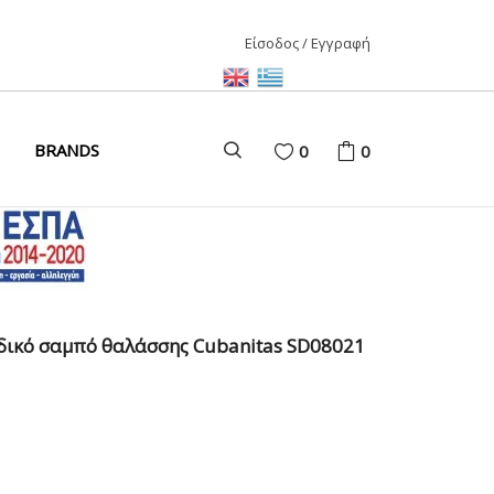
Είσοδος / Εγγραφή
ΑΙΡΙ
BRANDS
0
0
ΚΑΙΡΙ
ΩΝΑΣ
D
δικό σαμπό θαλάσσης Cubanitas SD08021
ΩΝΑΣ
ΩΝΑΣ