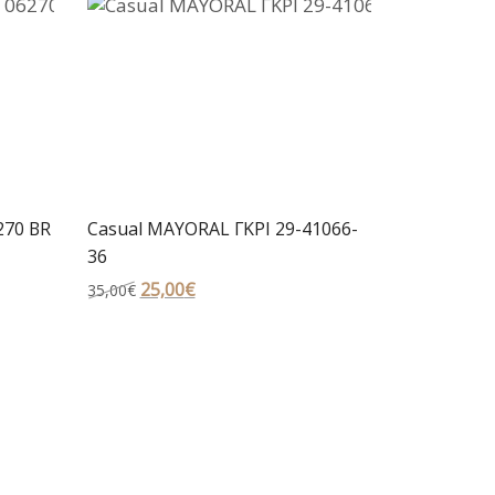
270 BR
Casual MAYORAL ΓΚΡΙ 29-41066-
36
Original
25,00
€
Η
35,00
€
price
τρέχουσα
was:
τιμή
35,00€.
είναι:
25,00€.