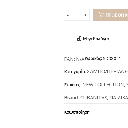
ΠΡΟΣΘΉΚΗ
Μεγεθολόγιο
Κωδικός:
SD08021
EAN:
N/A
ΣΑΜΠΟ/ΠΕΔΙΛΑ 
Κατηγορία:
NEW COLLECTION
,
Ετικέτες:
Brand:
CUBANITAS
,
ΠΑΙΔΙΚ
Κοινοποίηση: