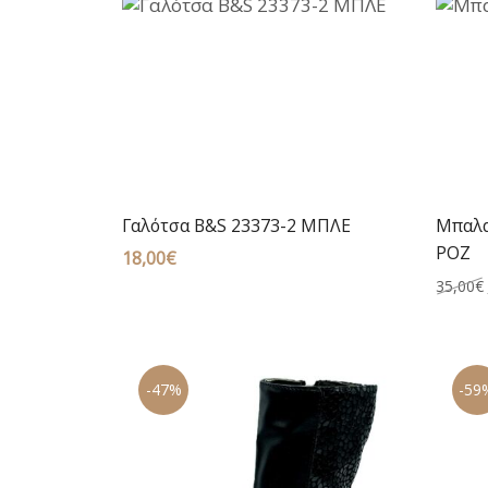
Γαλότσα B&S 23373-2 ΜΠΛΕ
Μπαλα
ΡΟΖ
18,00
€
35,00
€
-47%
-59