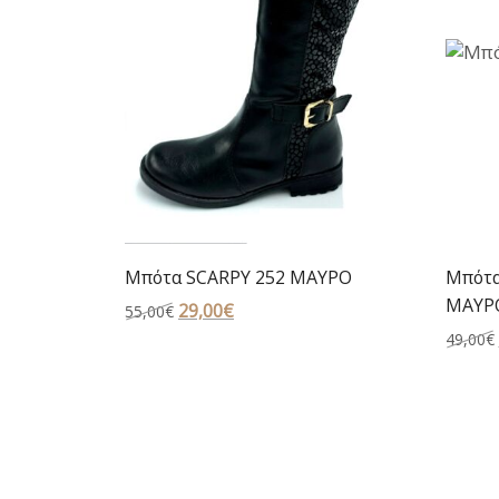
Μπότα SCARPY 252 ΜΑΥΡΟ
Μπότα
ΜΑΥΡ
Original
29,00
€
Η
55,00
€
price
τρέχουσα
49,00
€
was:
τιμή
55,00€.
είναι:
29,00€.