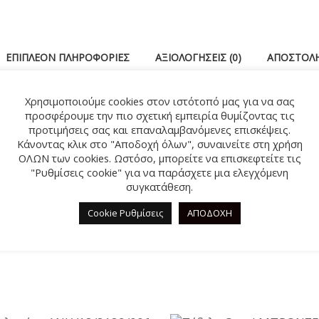
ΕΠΙΠΛΈΟΝ ΠΛΗΡΟΦΟΡΊΕΣ
ΑΞΙΟΛΟΓΉΣΕΙΣ (0)
ΑΠΟΣΤΟΛΉ
Χρησιμοποιούμε cookies στον ιστότοπό μας για να σας
α του Spiderman
προσφέρουμε την πιο σχετική εμπειρία θυμίζοντας τις
προτιμήσεις σας και επαναλαμβανόμενες επισκέψεις.
Κάνοντας κλικ στο "Αποδοχή όλων", συναινείτε στη χρήση
ΟΛΩΝ των cookies. Ωστόσο, μπορείτε να επισκεφτείτε τις
ΣΧΕΤΙΚΆ ΠΡΟΪΌΝΤΑ
"Ρυθμίσεις cookie" για να παράσχετε μια ελεγχόμενη
συγκατάθεση.
Cookie Ρυθμίσεις
ΑΠΟΔΟΧΗ
%
-50%