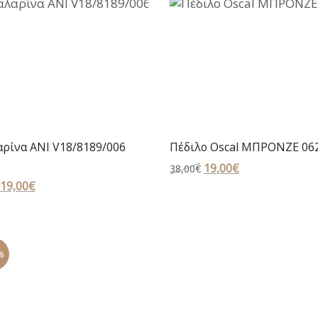
ρίνα ANI V18/8189/006
Πέδιλο Oscal ΜΠΡΟΝΖΕ 06
Original
19,00
€
Η
38,00
€
Original
19,00
€
Η
price
τρέχουσα
price
τρέχουσα
was:
τιμή
was:
τιμή
38,00€.
είναι:
35,00€.
είναι:
19,00€.
%
19,00€.