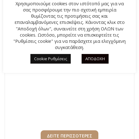
Χρησιμοποιούμε cookies στον ιστότοπό μας για να
σας προσφέρουμε την πιο σχετική εμπειρία
θυμίζοντας τις προτιμήσεις σας και
επαναλαμβανόμενες επισκέψεις. Κάνοντας κλικ στο
"Αποδοχή όλων", συναινείτε στη χρήση ΟΛΩΝ των
cookies. Ωστόσο, μπορείτε να επισκεφτείτε τις
Παιδικό αθλητικό skechers Boundless Color Blitz
"Ρυθμίσεις cookie" για να παράσχετε μια ελεγχόμενη
συγκατάθεση.
303599L-BKMT Μαύρο χρώμα
Original
40,00
€
Η
44,95
€
Cookie Ρυθμίσεις
ΑΠΟΔΟΧΗ
price
τρέχουσα
was:
τιμή
44,95€.
είναι:
40,00€.
ΔΕΙΤΕ ΠΕΡΙΣΣΟΤΕΡΕΣ