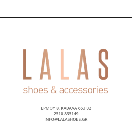
ΕΡΜΟΎ 8, ΚΑΒΆΛΑ 653 02
2510 835149
INFO@LALASHOES.GR