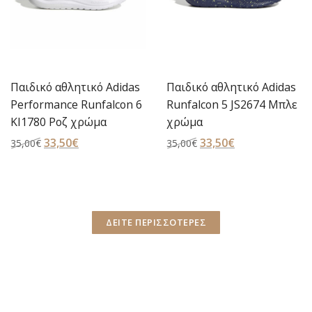
das
Παιδικό αθλητικό Adidas
Παιδικό αθλητικό Adi
n 6
Runfalcon 5 JS2674 Μπλε
Runfalcon 6 Infant Sh
χρώμα
(KI1778) Γκρι χρώμα
Original
33,50
€
Η
Original
32,00
€
Η
35,00
€
35,00
€
price
τρέχουσα
price
τρέχουσα
was:
τιμή
was:
τιμή
35,00€.
είναι:
35,00€.
είναι:
33,50€.
32,00€.
ΔΕΙΤΕ ΠΕΡΙΣΣΟΤΕΡΕΣ