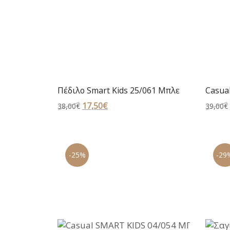
Πέδιλο Smart Kids 25/061 Μπλε
Casual
Original
17,50
€
Η
38,00
€
39,00
€
price
τρέχουσα
was:
τιμή
38,00€.
είναι:
-25%
-29
17,50€.