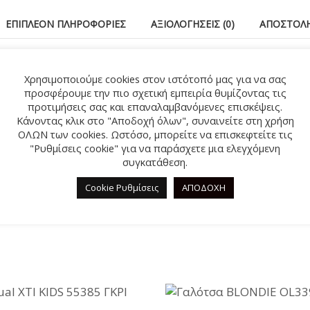
ΕΠΙΠΛΈΟΝ ΠΛΗΡΟΦΟΡΊΕΣ
ΑΞΙΟΛΟΓΉΣΕΙΣ (0)
ΑΠΟΣΤΟΛΉ
που απογειώνουν το στυλ του παιδιού, κατάλληλα για κα
Χρησιμοποιούμε cookies στον ιστότοπό μας για να σας
προσφέρουμε την πιο σχετική εμπειρία θυμίζοντας τις
προτιμήσεις σας και επαναλαμβανόμενες επισκέψεις.
Κάνοντας κλικ στο "Αποδοχή όλων", συναινείτε στη χρήση
ΟΛΩΝ των cookies. Ωστόσο, μπορείτε να επισκεφτείτε τις
ΣΧΕΤΙΚΆ ΠΡΟΪΌΝΤΑ
"Ρυθμίσεις cookie" για να παράσχετε μια ελεγχόμενη
συγκατάθεση.
Cookie Ρυθμίσεις
ΑΠΟΔΟΧΗ
%