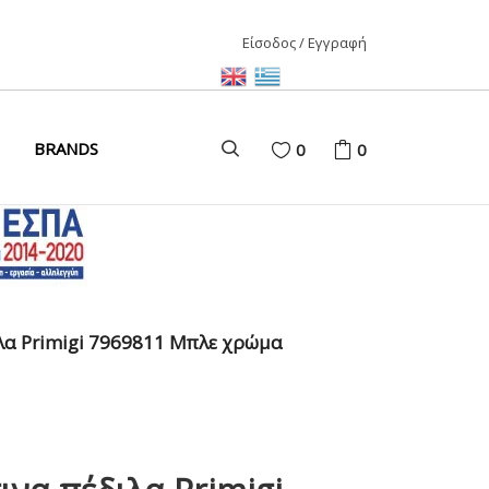
Είσοδος / Εγγραφή
ΑΙΡΙ
BRANDS
0
0
ΚΑΙΡΙ
ΩΝΑΣ
D
λα Primigi 7969811 Μπλε χρώμα
ΩΝΑΣ
ΩΝΑΣ