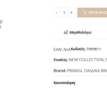
ΠΡΟΣΘΉΚΗ
Μεγεθολόγιο
Κωδικός:
7969811
EAN:
N/A
NEW COLLECTION
,
Ετικέτες:
Brand:
PRIMIGI
,
ΠΑΙΔΙΚΑ B
Κοινοποίηση: