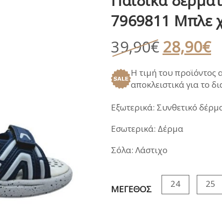
Παιδικά δερμάτ
ΑΝΑΤΟΜΙΚΑ ΚΑΛΟΚΑΙΡΙ
ΠΕΔΙΛΑ
ΠΑΝΤΟΦΛΕΣ ΧΕΙ
7969811 Μπλε 
ΓΑΛΟΤΣΕΣ / APRE
ΣΑΝΔΑΛΙΑ
Original
Η
39,90
€
28,90
€
price
τ
ΑΝΑΤΟΜΙΚΑ ΚΑΛΟΚΑΙΡΙ
Η τιμή του προϊόντος 
was:
τ
αποκλειστικά για το δ
39,90€.
εί
2
Εξωτερικά: Συνθετικό δέρμ
Εσωτερικά: Δέρμα
Σόλα: Λάστιχο
24
25
ΜΕΓΕΘΟΣ