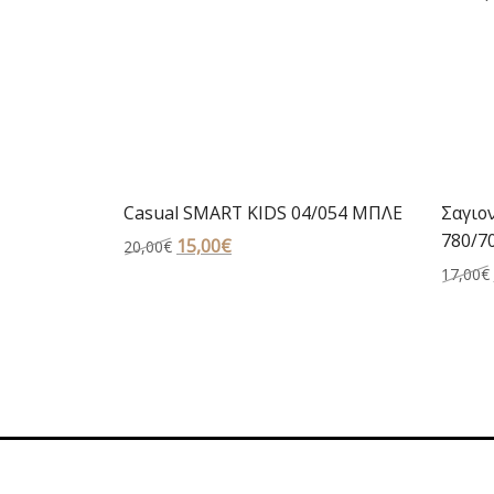
Casual SMART KIDS 04/054 ΜΠΛΕ
Σαγιον
780/7
Original
15,00
€
Η
20,00
€
price
τρέχουσα
17,00
€
was:
τιμή
20,00€.
είναι:
15,00€.