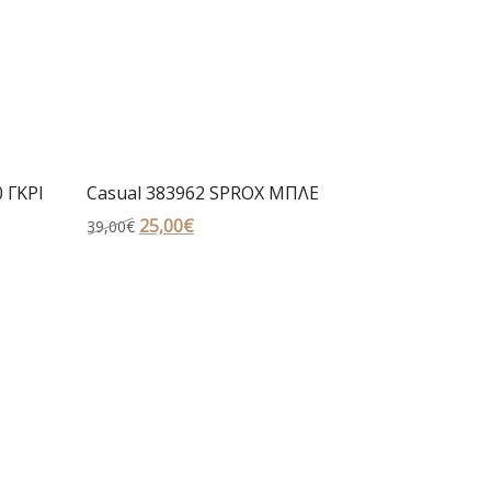
 ΓΚΡΙ
Casual 383962 SPROX MΠΛΕ
Original
25,00
€
Η
39,00
€
price
τρέχουσα
was:
τιμή
39,00€.
είναι:
25,00€.