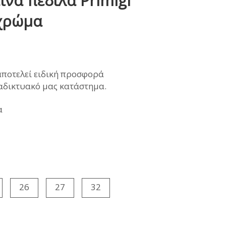
ινα πέδιλα Primigi
ΜΩΝΑΣ
χρώμα
ρέχουσα
αποτελεί ειδική προσφορά
ιμή
ιαδικτυακό μας κατάστημα.
ναι:
8,90€.
α
26
27
32