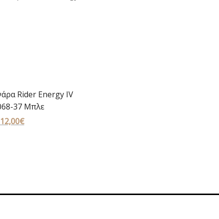
άρα Rider Energy IV
068-37 Μπλε
Original
12,00
€
Η
price
τρέχουσα
was:
τιμή
17,00€.
είναι:
12,00€.