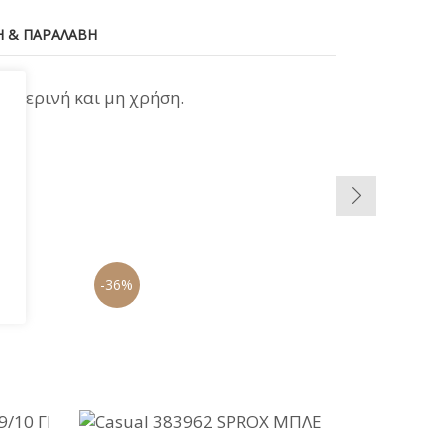
 & ΠΑΡΑΛΑΒΉ
θημερινή και μη χρήση.
-36%