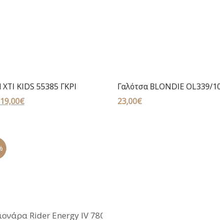
 XTI KIDS 55385 ΓΚΡΙ
Γαλότσα BLONDIE OL339/10
Original
19,00
€
Η
23,00
€
price
τρέχουσα
was:
τιμή
39,00€.
είναι:
%
19,00€.