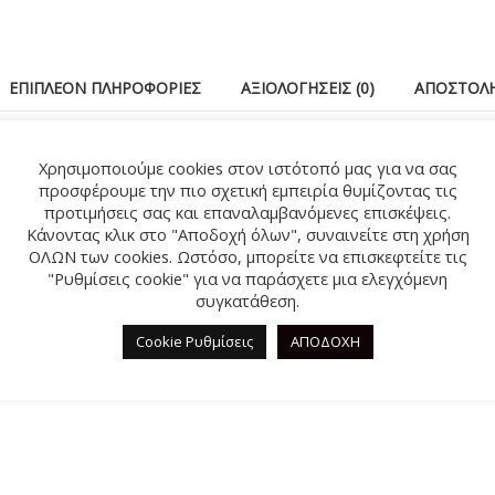
ΕΠΙΠΛΈΟΝ ΠΛΗΡΟΦΟΡΊΕΣ
ΑΞΙΟΛΟΓΉΣΕΙΣ (0)
ΑΠΟΣΤΟΛΉ
lde, θα κρατήσουν ζεστά τα πόδια των μικρών σας στις 
Χρησιμοποιούμε cookies στον ιστότοπό μας για να σας
προσφέρουμε την πιο σχετική εμπειρία θυμίζοντας τις
προτιμήσεις σας και επαναλαμβανόμενες επισκέψεις.
Κάνοντας κλικ στο "Αποδοχή όλων", συναινείτε στη χρήση
ΟΛΩΝ των cookies. Ωστόσο, μπορείτε να επισκεφτείτε τις
"Ρυθμίσεις cookie" για να παράσχετε μια ελεγχόμενη
ΣΧΕΤΙΚΆ ΠΡΟΪΌΝΤΑ
συγκατάθεση.
Cookie Ρυθμίσεις
ΑΠΟΔΟΧΗ
%
-29%