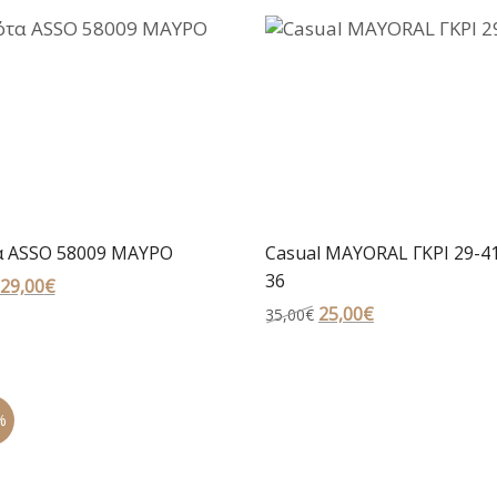
 ASSO 58009 ΜΑΥΡΟ
Casual MAYORAL ΓΚΡΙ 29-4
36
Original
29,00
€
Η
price
τρέχουσα
Original
25,00
€
Η
35,00
€
was:
τιμή
price
τρέχουσα
55,00€.
είναι:
was:
τιμή
29,00€.
35,00€.
είναι:
%
25,00€.