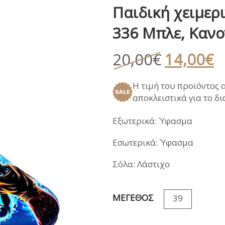
Παιδική χειμερ
ΑΝΑΤΟΜΙΚΑ ΚΑΛΟΚΑΙΡΙ
ΠΕΔΙΛΑ
ΠΑΝΤΟΦΛΕΣ ΧΕΙ
336 Μπλε, Καν
ΓΑΛΟΤΣΕΣ / APRE
ΣΑΝΔΑΛΙΑ
Original
Η
20,00
€
14,00
€
ΑΝΑΤΟΜΙΚΑ ΚΑΛΟΚΑΙΡΙ
price
τ
Η τιμή του προϊόντος 
was:
τ
αποκλειστικά για το δ
20,00€.
εί
1
Εξωτερικά: Ύφασμα
Εσωτερικά: Ύφασμα
Σόλα: Λάστιχο
ΜΕΓΕΘΟΣ
39