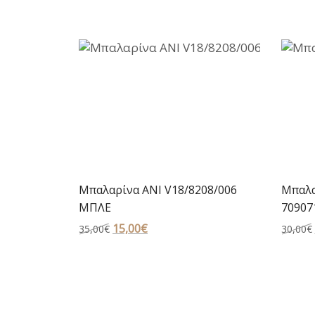
Μπαλαρίνα ANI V18/8208/006
Μπαλα
ΜΠΛΕ
70907
Original
15,00
€
Η
35,00
€
30,00
€
price
τρέχουσα
was:
τιμή
35,00€.
είναι:
15,00€.