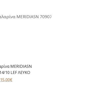
ρίνα MERIDIASN
14/10 LEF ΛΕΥΚΟ
Original
15,00
€
Η
price
τρέχουσα
was:
τιμή
30,00€.
είναι:
15,00€.