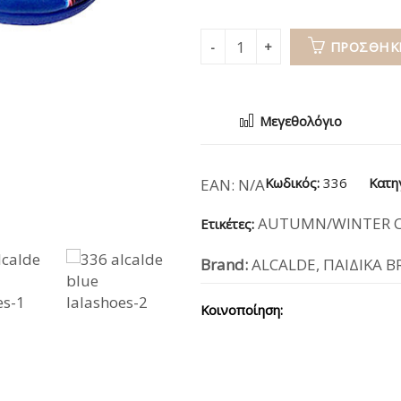
ΠΡΟΣΘΉΚΗ
Μεγεθολόγιο
Κωδικός:
336
Κατη
EAN:
N/A
AUTUMN/WINTER C
Ετικέτες:
Brand:
ALCALDE
,
ΠΑΙΔΙΚΑ 
Κοινοποίηση: