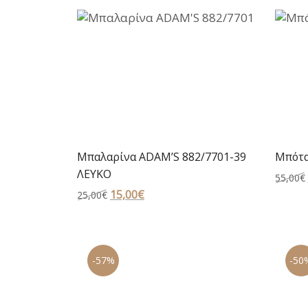
Μπαλαρίνα ADAM’S 882/7701-39
Μπότα
ΛΕΥΚΟ
55,00
€
Original
15,00
€
Η
25,00
€
price
τρέχουσα
was:
τιμή
25,00€.
είναι:
-57%
-50
15,00€.