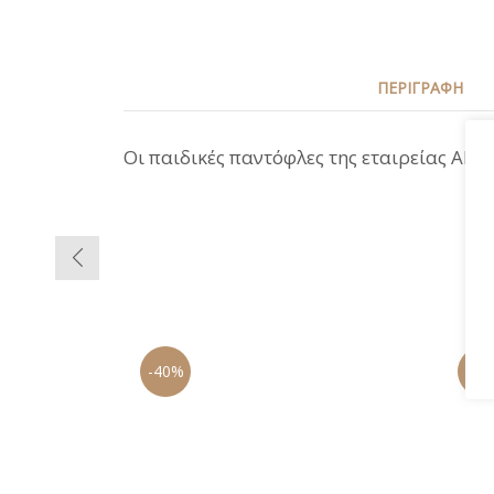
ΠΕΡΙΓΡΑΦΉ
Οι παιδικές παντόφλες της εταιρείας Alca
-40%
-47