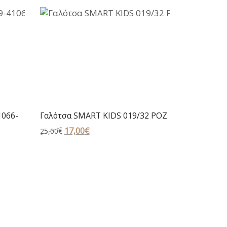
1066-
Γαλότσα SMART KIDS 019/32 ΡΟΖ
Original
17,00
€
Η
25,00
€
price
τρέχουσα
was:
τιμή
25,00€.
είναι:
17,00€.