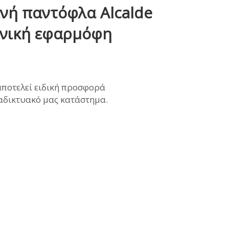
ινή παντόφλα Alcalde
ΜΩΝΑΣ
ονική εφαρμόφη
ρέχουσα
αποτελεί ειδική προσφορά
ιμή
ιαδικτυακό μας κατάστημα.
ναι:
4,00€.