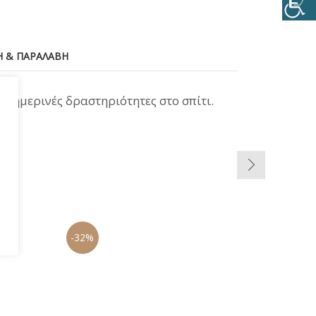
 & ΠΑΡΑΛΑΒΉ
καθημερινές δραστηριότητες στο σπίτι.
-32%