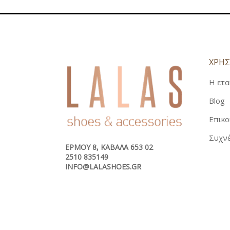
ΧΡΗΣ
Η ετα
Blog
Επικο
Συχνέ
ΕΡΜΟΎ 8, ΚΑΒΆΛΑ 653 02
2510 835149
INFO@LALASHOES.GR