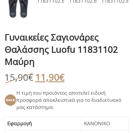
Γυναικείες Σαγιονάρες
Θαλάσσης Luofu 11831102
Μαύρη
Original
Η
15,90
€
11,90
€
price
τρέχουσα
Η τιμή του προϊόντος αποτελεί ειδική
was:
τιμή
προσφορά αποκλειστικά για το διαδικτυακό
15,90€.
είναι:
μας κατάστημα.
11,90€.
Εφαρμογή
ΚΑΝΟΝΙΚΟ