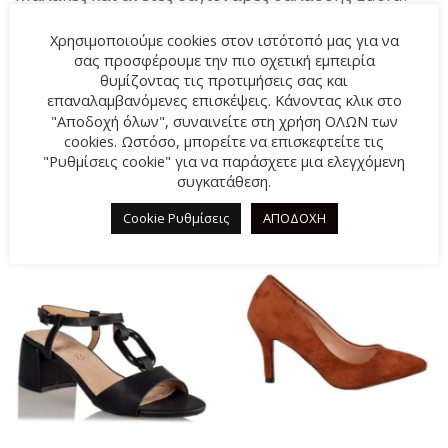
Διαθέτουν δίχαλο και έυκαμπτη σόλα. Απλός και
Χρησιμοποιούμε cookies στον ιστότοπό μας για να
μονόχρωμος σχεδιασμός που θα ταιριάξει με όλα
σας προσφέρουμε την πιο σχετική εμπειρία
σας τα σύνολα.
θυμίζοντας τις προτιμήσεις σας και
επαναλαμβανόμενες επισκέψεις. Κάνοντας κλικ στο
"Αποδοχή όλων", συναινείτε στη χρήση ΟΛΩΝ των
cookies. Ωστόσο, μπορείτε να επισκεφτείτε τις
ΣΧΕΤΙΚΆ ΠΡΟΪΌΝΤΑ
"Ρυθμίσεις cookie" για να παράσχετε μια ελεγχόμενη
συγκατάθεση.
Cookie Ρυθμίσεις
ΑΠΟΔΟΧΗ
-60%
-31%