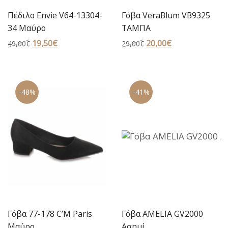
Πέδιλο Envie V64-13304-
Γόβα VeraBlum VB9325
34 Μαύρο
ΤΑΜΠΑ
Original
19,50
€
Η
Original
20,00
€
Η
49,00
€
29,00
€
price
τρέχουσα
price
τρέχουσα
was:
τιμή
was:
τιμή
49,00€.
είναι:
29,00€.
είναι:
-48%
-41%
19,50€.
20,00€.
Γόβα 77-178 C’M Paris
Γόβα AMELIA GV2000
Μαύρο
Ασημί