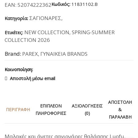
Κωδικός:
11831102.B
EAN:
52074222362
ΣΑΓΙΟΝΑΡΕΣ
,
Κατηγορία:
NEW COLLECTION
,
SPRING-SUMMER
Ετικέτες:
COLLECTION 2026
Brand:
PAREX
,
ΓΥΝΑΙΚΕΙΑ BRANDS
Κοινοποίηση:
Αποστολή μέσω email
ΑΠΟΣΤΟΛΉ
ΕΠΙΠΛΈΟΝ
ΑΞΙΟΛΟΓΉΣΕΙΣ
ΠΕΡΙΓΡΑΦΉ
&
ΠΛΗΡΟΦΟΡΊΕΣ
(0)
ΠΑΡΑΛΑΒΉ
Μαλακές και άνετες σαγιονάρες θαλάσσης Luofu.