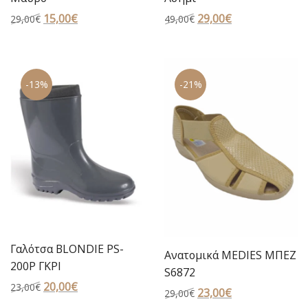
Original
15,00
€
Η
Original
29,00
€
Η
29,00
€
49,00
€
price
τρέχουσα
price
τρέχουσα
was:
τιμή
was:
τιμή
29,00€.
είναι:
49,00€.
είναι:
-13%
-21%
15,00€.
29,00€.
Γαλότσα BLONDIE PS-
Ανατομικά MEDIES ΜΠΕΖ
200P ΓΚΡΙ
S6872
Original
20,00
€
Η
23,00
€
Original
23,00
€
Η
29,00
€
price
τρέχουσα