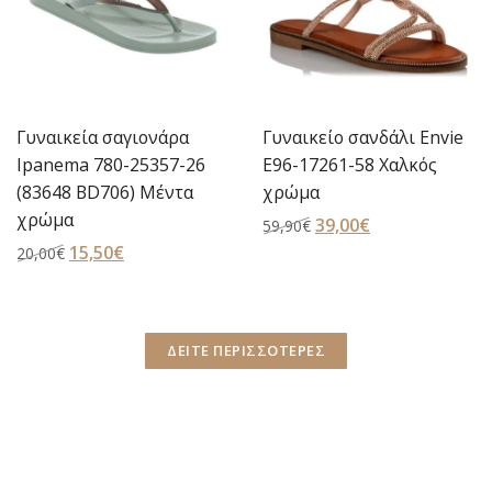
ικεία σαγιονάρα
Γυναικείο σανδάλι Envie
Γυναι
ema 780-25357-26
E96-17261-58 Χαλκός
E96-
48 BD706) Μέντα
χρώμα
χρώ
μα
Original
39,00
€
Η
59,90
€
59,90
Original
15,50
€
Η
price
τρέχουσα
€
price
τρέχουσα
was:
τιμή
was:
τιμή
59,90€.
είναι:
20,00€.
είναι:
39,00€.
ΔΕΙΤΕ ΠΕΡΙΣΣΟΤΕΡΕΣ
15,50€.