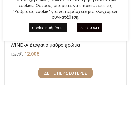
cookies. Ωστόσο, μπορείτε να επισκεφτείτε τις
"Ρυθμίσεις cookie" για να παράσχετε μια ελεγχόμενη
συγκατάθεση.
Cookie Ρυθμίσεις
ΑΠΟΔΟΧΗ
Ανδρικά θαλάσσης PVC Ιταλικά Zak Shoes PR-
WIND-A Διάφανο μαύρο χρώμα
Original
12,00
€
Η
15,00
€
price
τρέχουσα
was:
τιμή
ΔΕΙΤΕ ΠΕΡΙΣΣΟΤΕΡΕΣ
15,00€.
είναι:
12,00€.