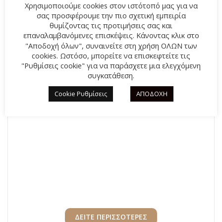
Χρησιμοποιούμε cookies στον ιστότοπό μας για να
σας προσφέρουμε την πιο σχετική εμπειρία
θυμίζοντας τις προτιμήσεις σας και
επαναλαμβανόμενες επισκέψεις. Κάνοντας κλικ στο
"Αποδοχή όλων", συναινείτε στη χρήση ΟΛΩΝ των
cookies. Ωστόσο, μπορείτε να επισκεφτείτε τις
Παιδικό αθλητικό skechers Boundless Color Blitz
"Ρυθμίσεις cookie" για να παράσχετε μια ελεγχόμενη
συγκατάθεση.
303599L-BKMT Μαύρο χρώμα
Original
40,00
€
Η
44,95
€
Cookie Ρυθμίσεις
ΑΠΟΔΟΧΗ
price
τρέχουσα
was:
τιμή
44,95€.
είναι:
40,00€.
ΔΕΙΤΕ ΠΕΡΙΣΣΟΤΕΡΕΣ