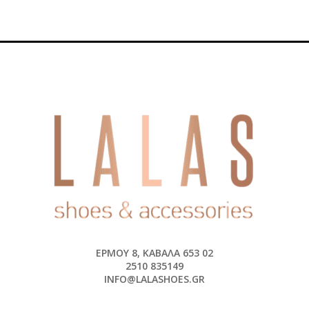
ΕΡΜΟΎ 8, ΚΑΒΆΛΑ 653 02
2510 835149
INFO@LALASHOES.GR