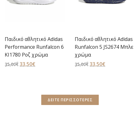
Παιδικό αθλητικό Adidas
Παιδικό αθλητικό Adidas
Runfalcon 5 JS2674 Μπλε
Runfalcon 6 Infant Shoes
χρώμα
(KI1778) Γκρι χρώμα
Original
33,50
€
Η
Original
32,00
€
Η
35,00
€
35,00
€
price
τρέχουσα
price
τρέχουσα
was:
τιμή
was:
τιμή
35,00€.
είναι:
35,00€.
είναι:
33,50€.
32,00€.
ΔΕΙΤΕ ΠΕΡΙΣΣΟΤΕΡΕΣ