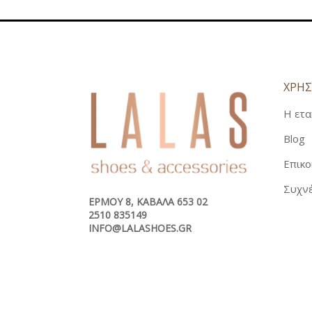
ΧΡΗΣ
Η ετα
Blog
Επικο
Συχνέ
ΕΡΜΟΎ 8, ΚΑΒΆΛΑ 653 02
2510 835149
INFO@LALASHOES.GR