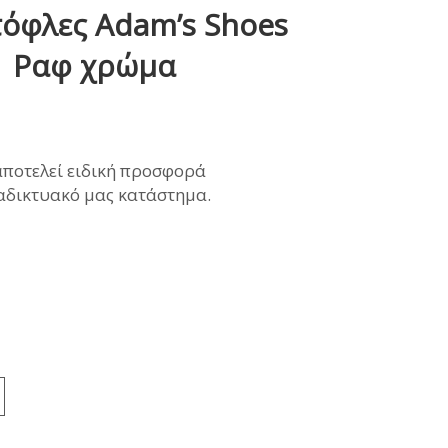
τόφλες Adam’s Shoes
ΜΩΝΑΣ
1 Ραφ χρώμα
ρέχουσα
αποτελεί ειδική προσφορά
ιμή
ιαδικτυακό μας κατάστημα.
ναι:
6,90€.