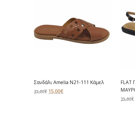
Σανδάλι Amelia N21-111 Κάμελ
FLAT 
ΜΑΥΡΟ
Original
15,00
€
Η
35,00
€
price
τρέχουσα
35,00
€
was:
τιμή
35,00€.
είναι:
15,00€.