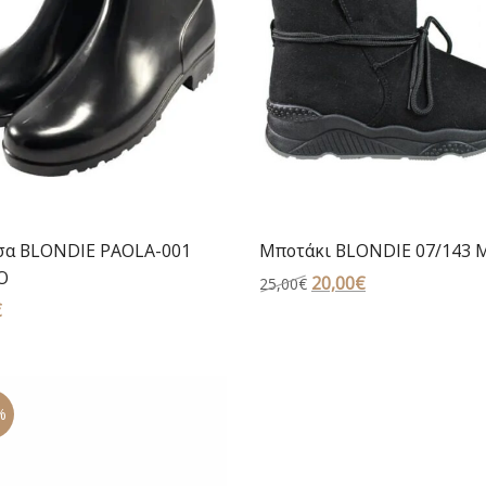
σα BLONDIE PAOLA-001
Μποτάκι BLONDIE 07/143
Ο
Original
20,00
€
Η
25,00
€
€
price
τρέχουσα
was:
τιμή
25,00€.
είναι:
20,00€.
%