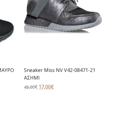
 ΜΑΥΡΟ
Sneaker Miss NV V42-08471-21
ΑΣΗΜΙ
Original
17,00
€
Η
49,00
€
price
τρέχουσα
was:
τιμή
49,00€.
είναι:
17,00€.