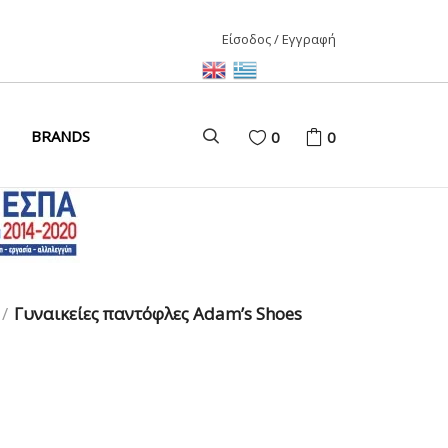
Είσοδος / Εγγραφή
ΑΙΡΙ
BRANDS
0
0
ΚΑΙΡΙ
ΩΝΑΣ
D
/
Γυναικείες παντόφλες Adam’s Shoes
ΩΝΑΣ
ΩΝΑΣ