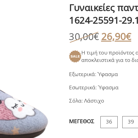
Γυναικείες παν
ΑΝΑΤΟΜΙΚΑ ΚΑΛΟΚΑΙΡΙ
ΠΕΔΙΛΑ
ΠΑΝΤΟΦΛΕΣ ΧΕΙ
1624-25591-29.
ΓΑΛΟΤΣΕΣ / APRE
ΣΑΝΔΑΛΙΑ
Original
Η
30,00
€
26,90
€
ΑΝΑΤΟΜΙΚΑ ΚΑΛΟΚΑΙΡΙ
price
τ
Η τιμή του προϊόντος 
was:
τ
αποκλειστικά για το δ
30,00€.
εί
2
Εξωτερικά: Ύφασμα
Εσωτερικά: Ύφασμα
Σόλα: Λάστιχο
ΜΕΓΕΘΟΣ
36
39