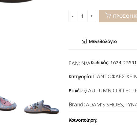
ΠΡΟΣΘΉΚΗ
Μεγεθολόγιο
Κωδικός:
1624-25591
EAN:
N/A
ΠΑΝΤΟΦΛΕΣ ΧΕΙ
Κατηγορία:
AUTUMN COLLECTI
Ετικέτες:
Brand:
ADAM'S SHOES
,
ΓΥΝ
Κοινοποίηση: