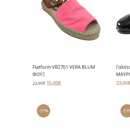
Flatform VB2701 VERA BLUM
Γαλότ
ΦΟΥΞ
ΜΑΥΡ
Original
15,00
€
Η
23,00
23,00
€
price
τρέχουσα
was:
τιμή
23,00€.
είναι:
-57%
-57
15,00€.