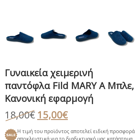
Γυναικεία χειμερινή
παντόφλα Fild MARY A Μπλε,
Κανονική εφαρμογή
Original
Η
18,00
€
15,00
€
price
τρέχουσα
Η τιμή του προϊόντος αποτελεί ειδική προσφορά
was:
τιμή
αποκλειστικά για το διαδικτυακό μας κατάστημα.