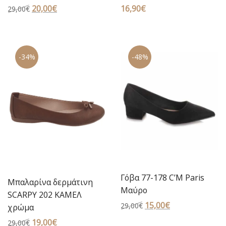
Original
20,00
€
Η
16,90
€
29,00
€
price
τρέχουσα
was:
τιμή
29,00€.
είναι:
-34%
-48%
20,00€.
Γόβα 77-178 C’M Paris
Μπαλαρίνα δερμάτινη
Μαύρο
SCARPY 202 ΚΑΜΕΛ
Original
15,00
€
Η
29,00
€
χρώμα
price
τρέχουσα
Original
19,00
€
Η
29,00
€