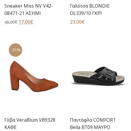
Sneaker Miss NV V42-
Γαλότσα BLONDIE
08471-21 ΑΣΗΜΙ
OL339/10 ΓΚΡΙ
Original
17,00
€
Η
23,00
€
49,00
€
price
τρέχουσα
was:
τιμή
49,00€.
είναι:
-31%
17,00€.
Γόβα VeraBlum VB9328
Παντόφλα COMFORT
ΚΑΦΕ
Bella BT09 ΜΑΥΡΟ