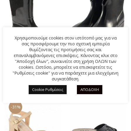
Χρησιμοποιούμε cookies στον ιστότοπό μας για να
σας προσφέρουμε την πιο σχετική εμπειρία
θυμίζοντας τις προτιμήσεις σας και
επαναλαμβανόμενες επισκέψεις. Κάνοντας κλικ στο
"Αποδοχή όλων", συναινείτε στη χρήση ΟΛΩΝ των
Γαλότσα BLONDIE PS-
Γαλότσα BLONDIE
cookies. Ωστόσο, μπορείτε να επισκεφτείτε τις
200P ΜΑΥΡΟ
PAOLA-001 ΜΑΥΡΟ
"Ρυθμίσεις cookie" για να παράσχετε μια ελεγχόμενη
Original
20,00
€
Η
23,00
€
συγκατάθεση.
23,00
€
price
τρέχουσα
Cookie Ρυθμίσεις
ΑΠΟΔΟΧΗ
was:
τιμή
23,00€.
είναι:
-31%
20,00€.