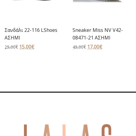
Σανδάλι 22-116 LShoes
Sneaker Miss NV V42-
ΑΣΗΜΙ
08471-21 ΑΣΗΜΙ
Original
15,00
€
Η
Original
17,00
€
Η
29,00
€
49,00
€
price
τρέχουσα
price
τρέχουσα
was:
τιμή
was:
τιμή
29,00€.
είναι:
49,00€.
είναι:
15,00€.
17,00€.