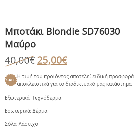
Μποτάκι Blondie SD76030
Μαύρο
Original
Η
40,00
€
25,00
€
price
τρέχουσα
Η τιμή του προϊόντος αποτελεί ειδική προσφορά
was:
τιμή
αποκλειστικά για το διαδικτυακό μας κατάστημα.
40,00€.
είναι:
25,00€.
Εξωτερικά: Τεχνόδερμα
Εσωτερικά: Δέρμα
Σόλα: Λάστιχο