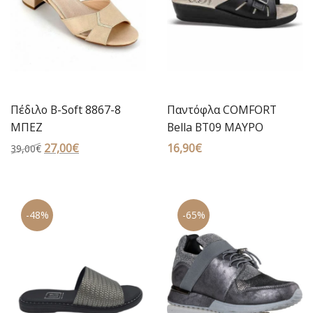
Πέδιλο B-Soft 8867-8
Παντόφλα COMFORT
ΜΠΕΖ
Bella BT09 ΜΑΥΡΟ
Original
27,00
€
Η
16,90
€
39,00
€
price
τρέχουσα
was:
τιμή
39,00€.
είναι:
-48%
-65%
27,00€.