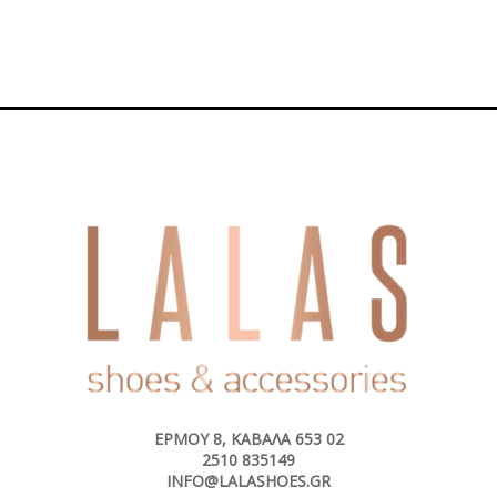
29,00€.
είναι:
20,00€.
ΕΡΜΟΎ 8, ΚΑΒΆΛΑ 653 02
2510 835149
INFO@LALASHOES.GR