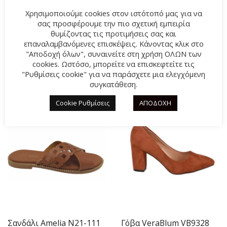
καθαρίζεται εύκολα. Προσαρμόζονται στη φόρμα του
Χρησιμοποιούμε cookies στον ιστότοπό μας για να
ποδιού παρέχοντας επιπλέον άνεση.
σας προσφέρουμε την πιο σχετική εμπειρία
θυμίζοντας τις προτιμήσεις σας και
επαναλαμβανόμενες επισκέψεις. Κάνοντας κλικ στο
"Αποδοχή όλων", συναινείτε στη χρήση ΟΛΩΝ των
ΣΧΕΤΙΚΆ ΠΡΟΪΌΝΤΑ
cookies. Ωστόσο, μπορείτε να επισκεφτείτε τις
"Ρυθμίσεις cookie" για να παράσχετε μια ελεγχόμενη
συγκατάθεση.
-57%
-31%
Cookie Ρυθμίσεις
ΑΠΟΔΟΧΗ
Σανδάλι Amelia N21-111
Γόβα VeraBlum VB9328