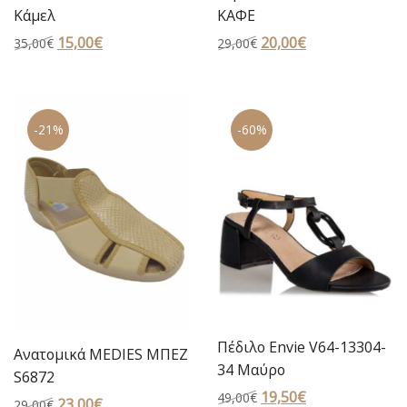
Κάμελ
ΚΑΦΕ
Original
15,00
€
Η
Original
20,00
€
Η
35,00
€
29,00
€
price
τρέχουσα
price
τρέχουσα
was:
τιμή
was:
τιμή
35,00€.
είναι:
29,00€.
είναι:
-21%
-60%
15,00€.
20,00€.
Πέδιλο Envie V64-13304-
Ανατομικά MEDIES ΜΠΕΖ
34 Μαύρο
S6872
Original
19,50
€
Η
49,00
€
Original
23,00
€
Η
29,00
€