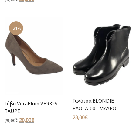
price
τρέχουσα
price
τρέχουσα
was:
τιμή
was:
τιμή
49,00€.
είναι:
29,00€.
είναι:
19,50€.
-31%
23,00€.
Γαλότσα BLONDIE
Γόβα VeraBlum VB9325
PAOLA-001 ΜΑΥΡΟ
TAUPE
23,00
€
Original
20,00
€
Η
29,00
€
price
τρέχουσα
was:
τιμή