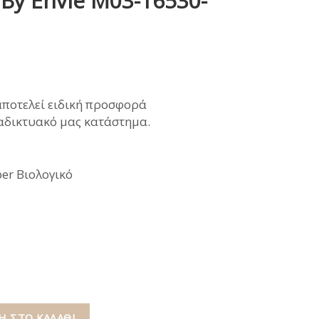
 By Envie M03-16530-
ΜΩΝΑΣ
ρέχουσα
αποτελεί ειδική προσφορά
ιμή
ιαδικτυακό μας κατάστημα.
ναι:
5,00€.
er Βιολογικό
 ΣΤΟ ΚΑΛΆΘΙ