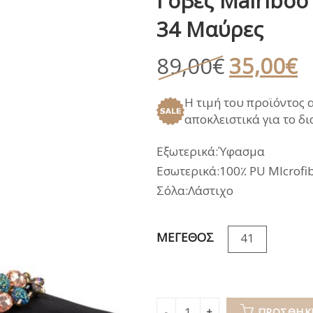
Γόβες Mairiboo
ΑΝΑΤΟΜΙΚΑ ΚΑΛΟΚΑΙΡΙ
ΠΕΔΙΛΑ
ΠΑΝΤΟΦΛΕΣ ΧΕΙ
34 Μαύρες
ΓΑΛΟΤΣΕΣ / APRE
ΣΑΝΔΑΛΙΑ
Original
Η
89,00
€
35,00
€
price
τ
ΑΝΑΤΟΜΙΚΑ ΚΑΛΟΚΑΙΡΙ
Η τιμή του προϊόντος 
was:
τ
αποκλειστικά για το δ
89,00€.
εί
3
Εξωτερικά:Ύφασμα
Εσωτερικά:100٪ PU MIcrofib
Σόλα:Λάστιχο
ΜΕΓΕΘΟΣ
41
ΠΡΟΣΘΉΚΗ