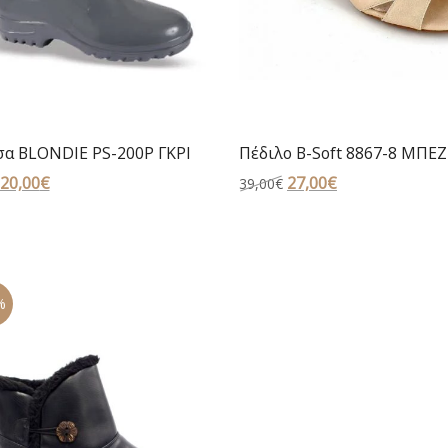
σα BLONDIE PS-200P ΓΚΡΙ
Πέδιλο B-Soft 8867-8 ΜΠΕΖ
Original
20,00
€
Η
Original
27,00
€
Η
39,00
€
price
τρέχουσα
price
τρέχουσα
was:
τιμή
was:
τιμή
23,00€.
είναι:
39,00€.
είναι:
20,00€.
27,00€.
%