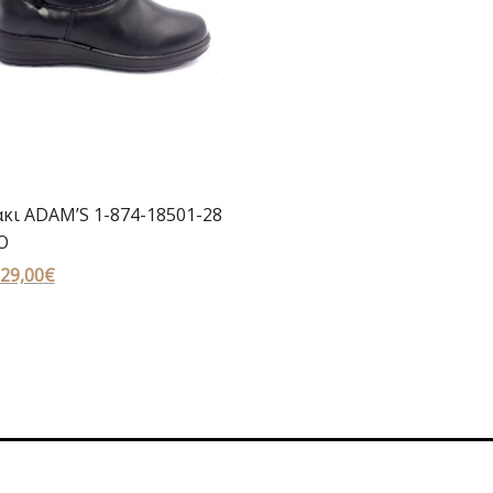
κι ADAM’S 1-874-18501-28
Ο
Original
29,00
€
Η
price
τρέχουσα
was:
τιμή
39,00€.
είναι:
29,00€.