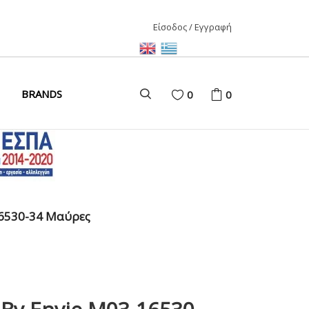
Είσοδος / Εγγραφή
ΑΙΡΙ
BRANDS
0
0
ΚΑΙΡΙ
ΩΝΑΣ
D
16530-34 Μαύρες
ΩΝΑΣ
ΩΝΑΣ