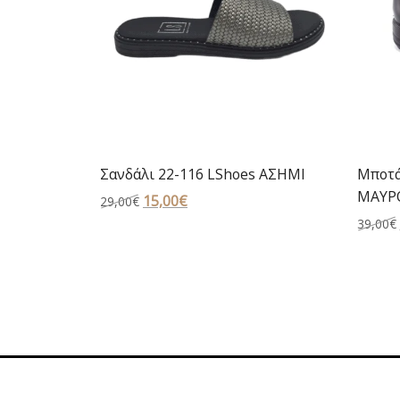
Σανδάλι 22-116 LShoes ΑΣΗΜΙ
Μποτά
ΜΑΥΡ
Original
15,00
€
Η
29,00
€
price
τρέχουσα
39,00
€
was:
τιμή
29,00€.
είναι:
15,00€.