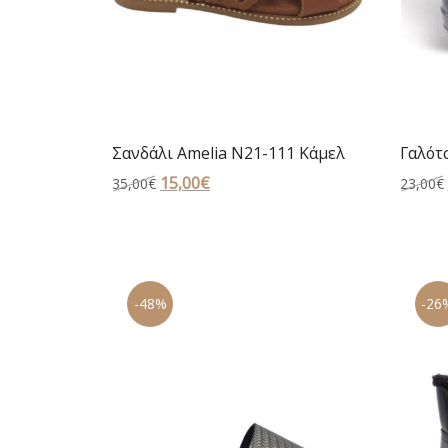
Σανδάλι Amelia N21-111 Κάμελ
Γαλότ
Original
15,00
€
Η
35,00
€
23,00
€
price
τρέχουσα
was:
τιμή
35,00€.
είναι:
15,00€.
-48%
-26