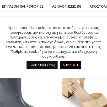
ΕΠΙΠΛΈΟΝ ΠΛΗΡΟΦΟΡΊΕΣ
ΑΞΙΟΛΟΓΉΣΕΙΣ (0)
ΑΠΟΣΤΟΛΉ
IE SHOES.Εντυπωσιακό σχέδιο για ξεχωριστές εμφανίσει
Χρησιμοποιούμε cookies στον ιστότοπό μας για να σας
προσφέρουμε την πιο σχετική εμπειρία θυμίζοντας τις
προτιμήσεις σας και επαναλαμβανόμενες επισκέψεις.
Κάνοντας κλικ στο "Αποδοχή όλων", συναινείτε στη χρήση
ΣΧΕΤΙΚΆ ΠΡΟΪΌΝΤΑ
ΟΛΩΝ των cookies. Ωστόσο, μπορείτε να επισκεφτείτε τις
"Ρυθμίσεις cookie" για να παράσχετε μια ελεγχόμενη
συγκατάθεση.
%
-31%
Cookie Ρυθμίσεις
ΑΠΟΔΟΧΗ