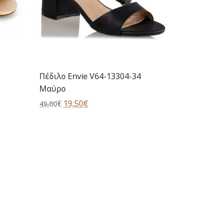
Πέδιλο Envie V64-13304-34
Μαύρο
Original
19,50
€
Η
49,00
€
price
τρέχουσα
was:
τιμή
49,00€.
είναι:
19,50€.