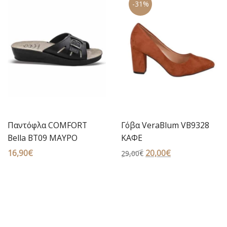
-31%
16,00€.
16,00€.
Παντόφλα COMFORT
Γόβα VeraBlum VB9328
Bella BT09 ΜΑΥΡΟ
ΚΑΦΕ
16,90
€
Original
20,00
€
Η
29,00
€
price
τρέχουσα
was:
τιμή
29,00€.
είναι:
20,00€.