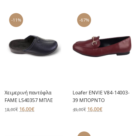
was:
τιμή
was:
τιμή
49,00€.
είναι:
29,00€.
είναι:
29,00€.
-11%
-67%
20,00€.
Χειμερινή παντόφλα
Loafer ENVIE V84-14003-
FAME LS40357 ΜΠΛΕ
39 ΜΠΟΡΝΤΟ
Original
16,00
€
Η
Original
16,00
€
Η
18,00
€
49,00
€
price
τρέχουσα
price
τρέχουσα
was:
τιμή
was:
τιμή
18,00€.
είναι:
49,00€.
είναι: