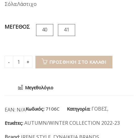
Σόλα:Λάστιχο
ΜΕΓΕΘΟΣ
40
41
ΠΡΟΣΘΉΚΗ ΣΤΟ ΚΑΛΆΘΙ
Μεγεθολόγιο
ΓΟΒΕΣ
,
Κωδικός:
7106C
Κατηγορία:
EAN:
N/A
AUTUMN/WINTER COLLECTION 2022-23
Ετικέτες:
Brand:
IRENE STYLE
,
ΓΥΝΑΙΚΕΙΑ BRANDS