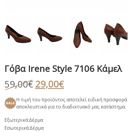
Γόβα Irene Style 7106 Κάμελ
Original
Η
59,00
€
29,00
€
price
τρέχουσα
Η τιμή του προϊόντος αποτελεί ειδική προσφορά
was:
τιμή
αποκλειστικά για το διαδικτυακό μας κατάστημα.
59,00€.
είναι:
29,00€.
Εξωτερικά:Δέρμα
Εσωτερικά:Δέρμα