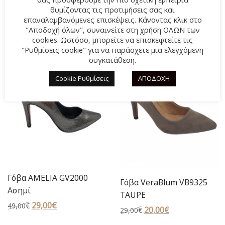
θυμίζοντας τις προτιμήσεις σας και
ΣΧΕΤΙΚΆ ΠΡΟΪΌΝΤΑ
επαναλαμβανόμενες επισκέψεις. Κάνοντας κλικ στο
"Αποδοχή όλων", συναινείτε στη χρήση ΟΛΩΝ των
cookies. Ωστόσο, μπορείτε να επισκεφτείτε τις
"Ρυθμίσεις cookie" για να παράσχετε μια ελεγχόμενη
-41%
-31%
συγκατάθεση.
Cookie Ρυθμίσεις
ΑΠΟΔΟΧΗ
Γόβα AMELIA GV2000
Γόβα VeraBlum VB9325
Ασημί
TAUPE
Original
29,00
€
Η
49,00
€
Original
20,00
€
Η
29,00
€
price
τρέχουσα
price
τρέχουσα