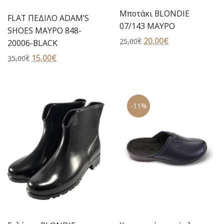
Μποτάκι BLONDIE
FLAT ΠΕΔΙΛΟ ADAM’S
07/143 ΜΑΥΡΟ
SHOES ΜΑΥΡΟ 848-
Original
20,00
€
Η
25,00
€
20006-BLACK
price
τρέχουσα
Original
15,00
€
Η
35,00
€
was:
τιμή
price
τρέχουσα
25,00€.
είναι:
was:
τιμή
20,00€.
35,00€.
είναι:
-11%
15,00€.