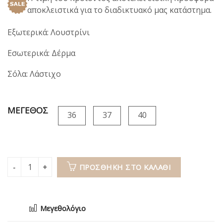
was:
τιμή
αποκλειστικά για το διαδικτυακό μας κατάστημα.
69,00€.
είναι:
39,00€.
Εξωτερικά: Λουστρίνι
Εσωτερικά: Δέρμα
Σόλα: Λάστιχο
ΜΕΓΕΘΟΣ
36
37
40
ΠΡΟΣΘΉΚΗ ΣΤΟ ΚΑΛΆΘΙ
Μεγεθολόγιο