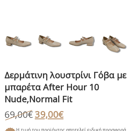
Δερμάτινη λουστρίνι Γόβα με
μπαρέτα After Hour 10
Nude,Normal Fit
Original
Η
69,00
€
39,00
€
price
τρέχουσα
Η τιμή του προϊόντος αποτελεί ειδική προσφορά