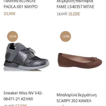
Γαλότσα BLONDIE
Χειμερινή παντόφλα
PAOLA-001 ΜΑΥΡΟ
FAME LS40357 ΜΠΛΕ
23,00
€
Original
16,00
€
Η
18,00
€
price
τρέχουσα
was:
τιμή
18,00€.
είναι:
-65%
-34%
16,00€.
Sneaker Miss NV V42-
Μπαλαρίνα δερμάτινη
08471-21 ΑΣΗΜΙ
SCARPY 202 ΚΑΜΕΛ
Original
17,00
€
Η