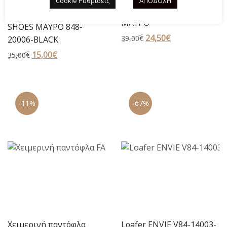
Cookie Ρυθμίσεις
ΑΠΟΔΟΧΗ
Πέδιλο B-Soft 8867-8
FLAT ΠΕΔΙΛΟ ADAM’S
ΜΑΥΡΟ
SHOES ΜΑΥΡΟ 848-
Original
24,50
€
Η
39,00
€
20006-BLACK
price
τρέχουσα
Original
15,00
€
Η
35,00
€
was:
τιμή
price
τρέχουσα
39,00€.
είναι:
was:
τιμή
24,50€.
35,00€.
είναι:
-11%
-67%
15,00€.
Χειμερινή παντόφλα
Loafer ENVIE V84-14003-