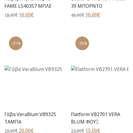
FAME LS40357 ΜΠΛΕ
39 ΜΠΟΡΝΤΟ
Original
16,00
€
Η
Original
16,00
€
Η
18,00
€
49,00
€
price
τρέχουσα
price
τρέχουσα
was:
τιμή
was:
τιμή
18,00€.
είναι:
49,00€.
είναι:
-31%
-35%
16,00€.
16,00€.
Γόβα VeraBlum VB9325
Flatform VB2701 VERA
ΤΑΜΠΑ
BLUM ΦΟΥΞ
Original
20,00
€
Η
Original
15,00
€
Η
29,00
€
23,00
€