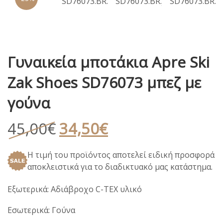
Γυναικεία μποτάκια Apre Ski
Zak Shoes SD76073 μπεζ με
γούνα
Original
Η
45,00
€
34,50
€
price
τρέχουσα
Η τιμή του προϊόντος αποτελεί ειδική προσφορά
was:
τιμή
αποκλειστικά για το διαδικτυακό μας κατάστημα.
45,00€.
είναι:
34,50€.
Εξωτερικά: Αδιάβροχο C-TEX υλικό
Εσωτερικά: Γούνα