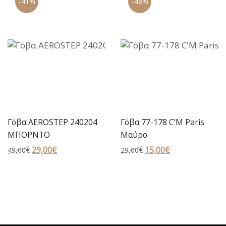
-41%
-48%
16,00€.
15,00€.
Γόβα AEROSTEP 240204
Γόβα 77-178 C’M Paris
ΜΠΟΡΝΤΟ
Μαύρο
Original
29,00
€
Η
Original
15,00
€
Η
49,00
€
29,00
€
price
τρέχουσα
price
τρέχουσα
was:
τιμή
was:
τιμή
49,00€.
είναι:
29,00€.
είναι:
29,00€.
15,00€.