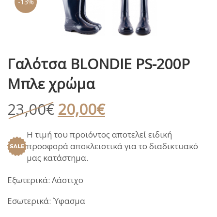
-13%
Γαλότσα BLONDIE PS-200P
Μπλε χρώμα
Original
Η
23,00
€
20,00
€
price
τρέχουσα
Η τιμή του προϊόντος αποτελεί ειδική
was:
τιμή
προσφορά αποκλειστικά για το διαδικτυακό
23,00€.
είναι:
μας κατάστημα.
20,00€.
Εξωτερικά: Λάστιχο
Εσωτερικά: Ύφασμα