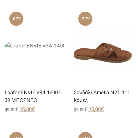
was:
τιμή
was:
τιμή
39,00€.
είναι:
18,00€.
είναι:
-67%
-57%
29,00€.
16,00€.
Loafer ENVIE V84-14003-
Σανδάλι Amelia N21-111
39 ΜΠΟΡΝΤΟ
Κάμελ
Original
16,00
€
Η
Original
15,00
€
Η
49,00
€
35,00
€
price
τρέχουσα
price
τρέχουσα
was:
τιμή
was:
τιμή
49,00€.
είναι:
35,00€.
είναι: