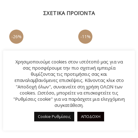
ΣΧΕΤΙΚΆ ΠΡΟΪΌΝΤΑ
-26%
-11%
Χρησιμοποιούμε cookies στον ιστότοπό μας για να
σας προσφέρουμε την πιο σχετική εμπειρία
θυμίζοντας τις προτιμήσεις σας και
επαναλαμβανόμενες επισκέψεις. Κάνοντας κλικ στο
"Αποδοχή όλων", συναινείτε στη χρήση ΟΛΩΝ των
cookies. Ωστόσο, μπορείτε να επισκεφτείτε τις
"Ρυθμίσεις cookie" για να παράσχετε μια ελεγχόμενη
συγκατάθεση.
Μποτάκι ADAM’S 1-874-
Χειμερινή παντόφλα
Cookie Ρυθμίσεις
ΑΠΟΔΟΧΗ
18501-28 ΜΑΥΡΟ
FAME LS40357 ΜΠΛΕ
Original
29,00
€
Η
Original
16,00
€
Η
39,00
€
18,00
€
price
τρέχουσα
price
τρέχουσα