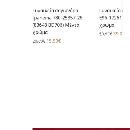
κά
Γυναικεία σαγιονάρα
Γυναικείο σαν
spec Max
Ipanema 780-25357-26
E96-17261-58
 Gala
(83648 BD706) Μέντα
χρώμα
 Μαύρο
χρώμα
Original
39,00
€
59,90
€
Original
15,50
€
Η
price
τ
20,00
€
price
τρέχουσα
was:
τ
έχουσα
was:
τιμή
59,90€.
ε
ή
20,00€.
είναι:
3
αι:
15,50€.
,90€.