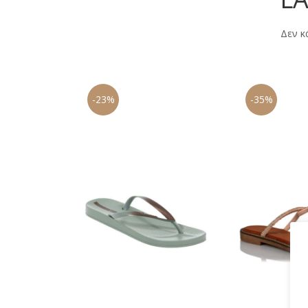
Δεν κ
-23%
-35%