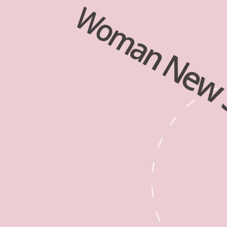
Woman New
Δείτε όλη τη νέα woman Spring-
Collection 2026 και ψώνισε online!
#lalaswoman