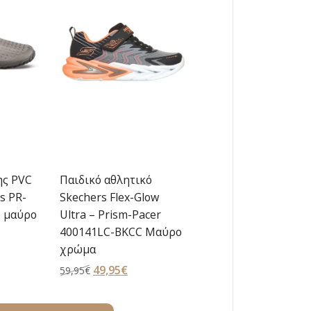
ης PVC
Παιδικό αθλητικό
s PR-
Skechers Flex-Glow
 μαύρο
Ultra – Prism-Pacer
400141LC-BKCC Μαύρο
χρώμα
χουσα
Original
49,95
€
Η
59,95
€
price
τρέχουσα
:
was:
τιμή