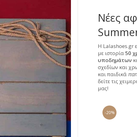
Νέες αφ
Summer 
Η Lalashoes.gr 
με ιστορία
50 χ
υποδημάτων
κ
σχεδίων και χρ
και παιδικά
παπ
δείτε τις χειμε
μας!
-24%
-20%