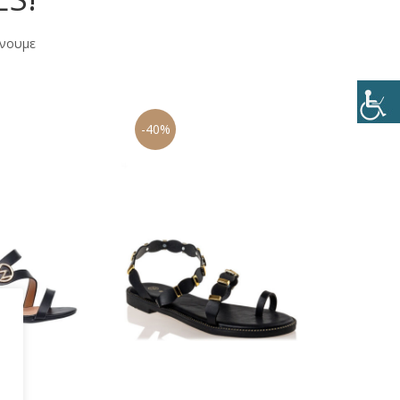
άνουμε
-40%
-24%