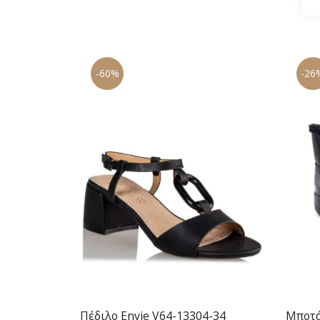
-60%
-26
Πέδιλο Envie V64-13304-34
Μποτά