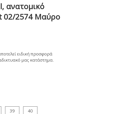
l, ανατομικό
ΜΩΝΑΣ
t 02/2574 Μαύρο
ρέχουσα
αποτελεί ειδική προσφορά
ιμή
ιαδικτυακό μας κατάστημα.
ναι:
8,00€.
39
40