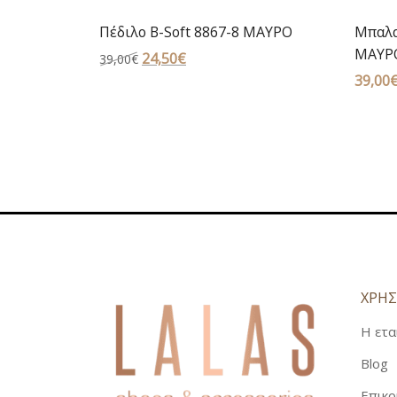
Πέδιλο B-Soft 8867-8 ΜΑΥΡΟ
Μπαλα
ΜΑΥΡ
Original
24,50
€
Η
39,00
€
price
τρέχουσα
39,00
was:
τιμή
39,00€.
είναι:
24,50€.
ΧΡΗΣ
Η ετα
Blog
Επικο