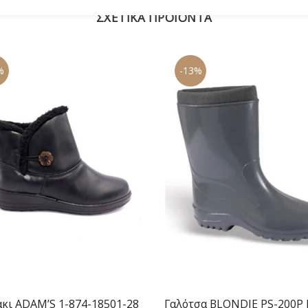
ΣΧΕΤΙΚΆ ΠΡΟΪΌΝΤΑ
%
-13%
κι ADAM’S 1-874-18501-28
Γαλότσα BLONDIE PS-200P 