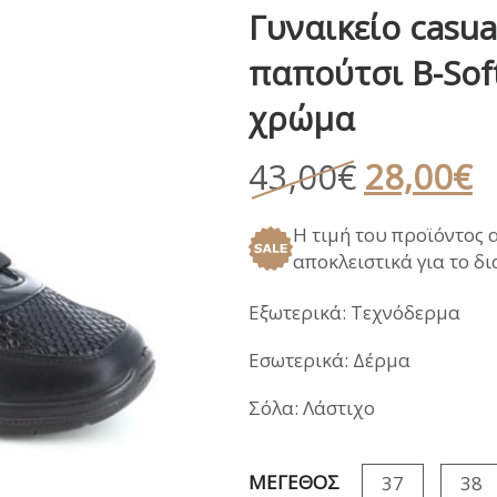
Γυναικείο casua
ΑΝΑΤΟΜΙΚΑ ΚΑΛΟΚΑΙΡΙ
ΠΕΔΙΛΑ
ΠΑΝΤΟΦΛΕΣ ΧΕΙ
παπούτσι B-Sof
ΓΑΛΟΤΣΕΣ / APRE
ΣΑΝΔΑΛΙΑ
χρώμα
ΑΝΑΤΟΜΙΚΑ ΚΑΛΟΚΑΙΡΙ
Original
Η
43,00
€
28,00
€
price
τ
Η τιμή του προϊόντος 
was:
τ
αποκλειστικά για το δ
43,00€.
εί
2
Εξωτερικά: Τεχνόδερμα
Εσωτερικά: Δέρμα
Σόλα: Λάστιχο
ΜΕΓΕΘΟΣ
37
38