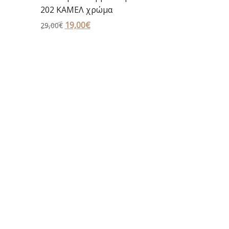
202 ΚΑΜΕΛ χρώμα
Original
19,00
€
Η
29,00
€
price
τρέχουσα
was:
τιμή
29,00€.
είναι:
19,00€.