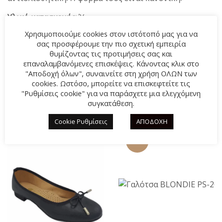
Υλικό κατασκευής:
Ύφασμα
Χρησιμοποιούμε cookies στον ιστότοπό μας για να
Σύνθεση πάτου:
Συνθετικό δέρμα
σας προσφέρουμε την πιο σχετική εμπειρία
θυμίζοντας τις προτιμήσεις σας και
Ύψος:
3cm
επαναλαμβανόμενες επισκέψεις. Κάνοντας κλικ στο
"Αποδοχή όλων", συναινείτε στη χρήση ΟΛΩΝ των
cookies. Ωστόσο, μπορείτε να επισκεφτείτε τις
"Ρυθμίσεις cookie" για να παράσχετε μια ελεγχόμενη
ΣΧΕΤΙΚΆ ΠΡΟΪΌΝΤΑ
συγκατάθεση.
Cookie Ρυθμίσεις
ΑΠΟΔΟΧΗ
-13%