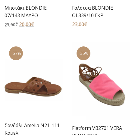
Μποτάκι BLONDIE
Γαλότσα BLONDIE
07/143 ΜΑΥΡΟ
OL339/10 ΓΚΡΙ
Original
20,00
€
Η
23,00
€
25,00
€
price
τρέχουσα
was:
τιμή
25,00€.
είναι:
-57%
-35%
20,00€.
Σανδάλι Amelia N21-111
Flatform VB2701 VERA
Κάμελ