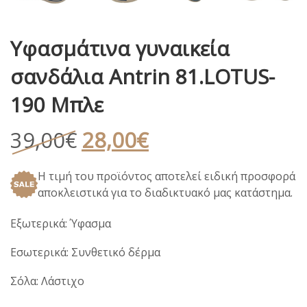
Υφασμάτινα γυναικεία
σανδάλια Antrin 81.LOTUS-
190 Μπλε
Original
Η
39,00
€
28,00
€
price
τρέχουσα
Η τιμή του προϊόντος αποτελεί ειδική προσφορά
was:
τιμή
αποκλειστικά για το διαδικτυακό μας κατάστημα.
39,00€.
είναι:
28,00€.
Εξωτερικά: Ύφασμα
Εσωτερικά: Συνθετικό δέρμα
Σόλα: Λάστιχο