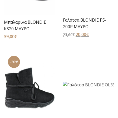
Γαλότσα BLONDIE PS-
Μπαλαρίνα BLONDIE
200P ΜΑΥΡΟ
KS20 ΜΑΥΡΟ
Original
20,00
€
Η
23,00
€
39,00
€
price
τρέχουσα
was:
τιμή
23,00€.
είναι:
20,00€.
-20%