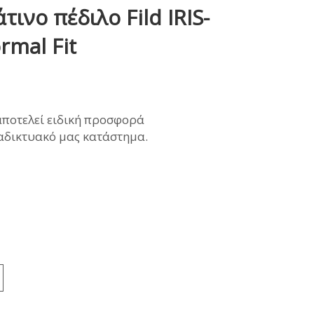
τινο πέδιλο Fild IRIS-
ΜΩΝΑΣ
rmal Fit
ρέχουσα
αποτελεί ειδική προσφορά
ιμή
ιαδικτυακό μας κατάστημα.
ναι:
0,00€.