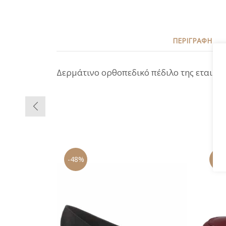
ΠΕΡΙΓΡΑΦΉ
Δερμάτινο ορθοπεδικό πέδιλο της εταιρεία
-48%
-67