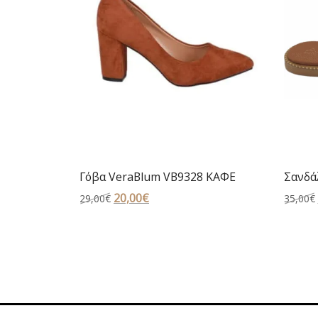
Γόβα VeraBlum VB9328 ΚΑΦΕ
Σανδά
Original
20,00
€
Η
29,00
€
35,00
€
price
τρέχουσα
was:
τιμή
29,00€.
είναι:
20,00€.