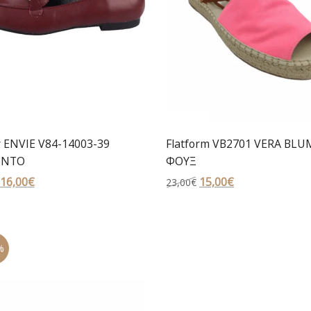
r ENVIE V84-14003-39
Flatform VB2701 VERA BLU
ΝΤΟ
ΦΟΥΞ
Original
16,00
€
Η
Original
15,00
€
Η
23,00
€
price
τρέχουσα
price
τρέχουσα
was:
τιμή
was:
τιμή
49,00€.
είναι:
23,00€.
είναι:
%
16,00€.
15,00€.