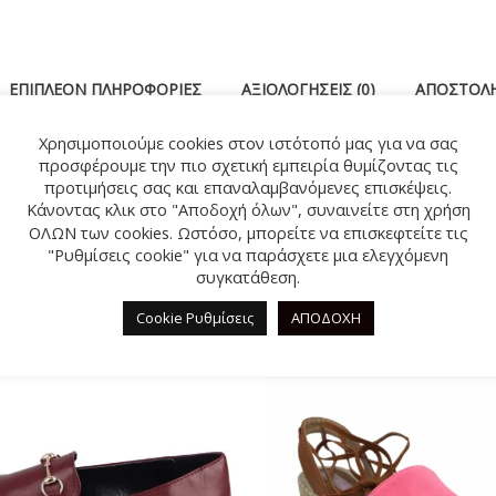
ΕΠΙΠΛΈΟΝ ΠΛΗΡΟΦΟΡΊΕΣ
ΑΞΙΟΛΟΓΉΣΕΙΣ (0)
ΑΠΟΣΤΟΛΉ
Χρησιμοποιούμε cookies στον ιστότοπό μας για να σας
ς Fild με σχέδιο φίδι. Summer collection 2024
προσφέρουμε την πιο σχετική εμπειρία θυμίζοντας τις
προτιμήσεις σας και επαναλαμβανόμενες επισκέψεις.
Κάνοντας κλικ στο "Αποδοχή όλων", συναινείτε στη χρήση
ΟΛΩΝ των cookies. Ωστόσο, μπορείτε να επισκεφτείτε τις
"Ρυθμίσεις cookie" για να παράσχετε μια ελεγχόμενη
ΣΧΕΤΙΚΆ ΠΡΟΪΌΝΤΑ
συγκατάθεση.
Cookie Ρυθμίσεις
ΑΠΟΔΟΧΗ
%
-35%