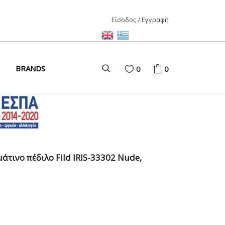
Είσοδος / Εγγραφή
ΑΙΡΙ
BRANDS
0
0
ΚΑΙΡΙ
ΩΝΑΣ
D
άτινο πέδιλο Fild IRIS-33302 Nude,
ΩΝΑΣ
ΩΝΑΣ