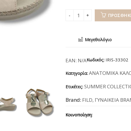
ΠΡΟΣΘΉΚΗ
Μεγεθολόγιο
Κωδικός:
IRIS-33302
EAN:
N/A
ΑΝΑΤΟΜΙΚΑ ΚΑΛΟ
Κατηγορία:
SUMMER COLLECTI
Ετικέτες:
Brand:
FILD
,
ΓΥΝΑΙΚΕΙΑ BR
Κοινοποίηση: