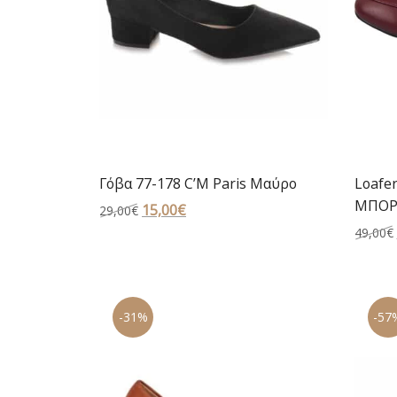
Γόβα 77-178 C’M Paris Μαύρο
Loafe
ΜΠΟΡ
Original
15,00
€
Η
29,00
€
price
τρέχουσα
49,00
€
was:
τιμή
29,00€.
είναι:
15,00€.
-31%
-57