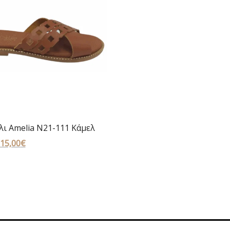
λι Amelia N21-111 Κάμελ
Original
15,00
€
Η
price
τρέχουσα
was:
τιμή
35,00€.
είναι:
15,00€.