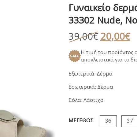
Γυναικείο δερμά
ΑΝΑΤΟΜΙΚΑ ΚΑΛΟΚΑΙΡΙ
ΠΕΔΙΛΑ
ΠΑΝΤΟΦΛΕΣ ΧΕΙ
33302 Nude, No
ΓΑΛΟΤΣΕΣ / APRE
ΣΑΝΔΑΛΙΑ
Original
Η
39,00
€
20,00
€
ΑΝΑΤΟΜΙΚΑ ΚΑΛΟΚΑΙΡΙ
price
τ
Η τιμή του προϊόντος 
was:
τ
αποκλειστικά για το δ
39,00€.
εί
2
Εξωτερικά: Δέρμα
Εσωτερικά: Δέρμα
Σόλα: Λάστιχο
ΜΕΓΕΘΟΣ
36
37