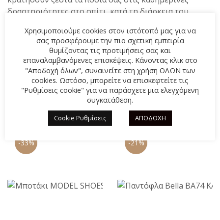
δραστηριότητες στο σπίτι, κατά τη διάρκεια του
χειμώνα. Διαθέτουν ζεστή γούνινη επένδυση στο
Χρησιμοποιούμε cookies στον ιστότοπό μας για να
εσωτερικό για αναπαυτικό βάδισμα. Καλύπτουν
σας προσφέρουμε την πιο σχετική εμπειρία
περιμετρικά το πόδι, για καλύτερη εφαρμογή και
θυμίζοντας τις προτιμήσεις σας και
μεγαλύτερη άνεση.
επαναλαμβανόμενες επισκέψεις. Κάνοντας κλικ στο
"Αποδοχή όλων", συναινείτε στη χρήση ΟΛΩΝ των
cookies. Ωστόσο, μπορείτε να επισκεφτείτε τις
"Ρυθμίσεις cookie" για να παράσχετε μια ελεγχόμενη
συγκατάθεση.
ΣΧΕΤΙΚΆ ΠΡΟΪΌΝΤΑ
Cookie Ρυθμίσεις
ΑΠΟΔΟΧΗ
-33%
-21%