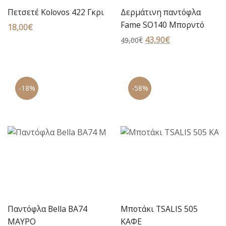
Πετσετέ Kolovos 422 Γκρι
Δερμάτινη παντόφλα
Fame SO140 Μπορντό
18,00
€
Original
43,90
€
Η
49,00
€
price
τρέχουσα
was:
τιμή
49,00€.
είναι:
-18%
-58%
43,90€.
Παντόφλα Bella BA74
Μποτάκι TSALIS 505
ΜΑΥΡΟ
KΑΦΕ