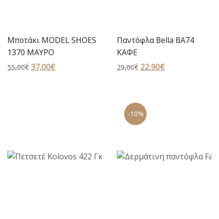
Μποτάκι MODEL SHOES
Παντόφλα Bella BA74
1370 ΜΑΥΡΟ
ΚΑΦΕ
Original
37,00
€
Η
Original
22,90
€
Η
55,00
€
29,00
€
price
τρέχουσα
price
τρέχουσα
was:
τιμή
was:
τιμή
55,00€.
είναι:
29,00€.
είναι:
-10%
37,00€.
22,90€.