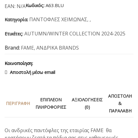
Κωδικός:
A63.BLU
EAN:
N/A
ΠΑΝΤΟΦΛΕΣ ΧΕΙΜΩΝΑΣ
,
,
Κατηγορία:
AUTUMN/WINTER COLLECTION 2024-2025
Ετικέτες:
Brand:
FAME
,
ΑΝΔΡΙΚΑ BRANDS
Κοινοποίηση:
Αποστολή μέσω email
ΑΠΟΣΤΟΛΉ
ΕΠΙΠΛΈΟΝ
ΑΞΙΟΛΟΓΉΣΕΙΣ
ΠΕΡΙΓΡΑΦΉ
&
ΠΛΗΡΟΦΟΡΊΕΣ
(0)
ΠΑΡΑΛΑΒΉ
Οι ανδρικές παντόφλες της εταιρίας FAME θα
κρατήσουν ζεστά τα πόδια σας στις καθημερινές