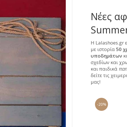
Νέες αφ
Summer 
Η Lalashoes.gr 
με ιστορία
50 χ
υποδημάτων
κ
σχεδίων και χρ
και παιδικά
παπ
δείτε τις χειμε
μας!
-24%
-20%