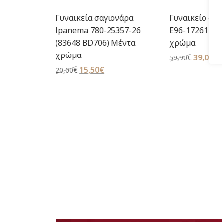
κά
Γυναικεία σαγιονάρα
Γυναικείο σαν
spec Max
Ipanema 780-25357-26
E96-17261-58
 Gala
(83648 BD706) Μέντα
χρώμα
 Μαύρο
χρώμα
Original
39,00
€
59,90
€
Original
15,50
€
Η
price
τ
20,00
€
price
τρέχουσα
was:
τ
έχουσα
was:
τιμή
59,90€.
ε
ή
20,00€.
είναι:
3
αι:
15,50€.
,90€.