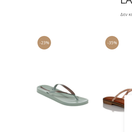
Δεν κ
-23%
-35%