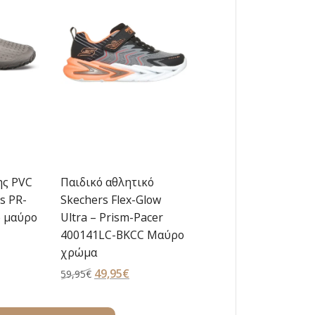
ης PVC
Παιδικό αθλητικό
s PR-
Skechers Flex-Glow
 μαύρο
Ultra – Prism-Pacer
400141LC-BKCC Μαύρο
χρώμα
χουσα
Original
49,95
€
Η
59,95
€
price
τρέχουσα
:
was:
τιμή