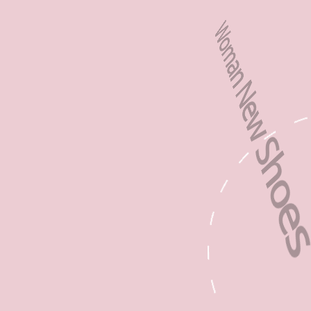
Woman New
Δείτε όλη τη νέα woman Spring-
Collection 2026 και ψώνισε online!
#lalaswoman