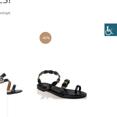
άνουμε
-40%
-24%