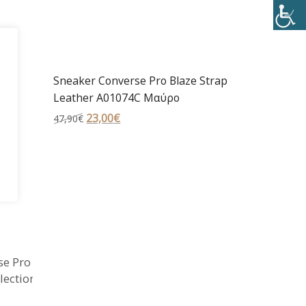
tar
Sneaker Converse Pro Blaze Strap
Leather A01074C Μαύρο
Original
23,00
€
Η
47,90
€
price
τρέχουσα
was:
τιμή
47,90€.
είναι:
23,00€.