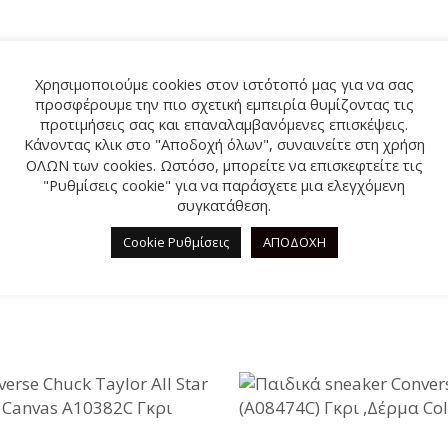
Χρησιμοποιούμε cookies στον ιστότοπό μας για να σας
προσφέρουμε την πιο σχετική εμπειρία θυμίζοντας τις
se Star Player 76 Easy-On
Converse Chuck Taylor All S
προτιμήσεις σας και επαναλαμβανόμενες επισκέψεις.
1C Μπλε
Cruise A10724C Μαύρο
Κάνοντας κλικ στο "Αποδοχή όλων", συναινείτε στη χρήση
ΟΛΩΝ των cookies. Ωστόσο, μπορείτε να επισκεφτείτε τις
Original
24,80
€
Η
Original
42,00
€
Η
65,00
€
"Ρυθμίσεις cookie" για να παράσχετε μια ελεγχόμενη
price
τρέχουσα
price
τρέχουσα
συγκατάθεση.
was:
τιμή
was:
τιμή
Cookie Ρυθμίσεις
ΑΠΟΔΟΧΗ
49,90€.
είναι:
65,00€.
είναι:
%
-51%
24,80€.
42,00€.