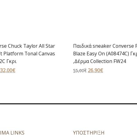
se Chuck Taylor All Star
Παιδικά sneaker Converse 
ft Platform Tonal Canvas
Blaze Easy On (A08474C) Γκ
2C Γκρι
,Δέρμα Collection FW24
Original
32,00
€
Η
Original
26,90
€
Η
55,00
€
price
τρέχουσα
price
τρέχουσα
was:
τιμή
was:
τιμή
65,00€.
είναι:
55,00€.
είναι:
32,00€.
26,90€.
ΙΜΑ LINKS
ΥΠΟΣΤΗΡΙΞΗ