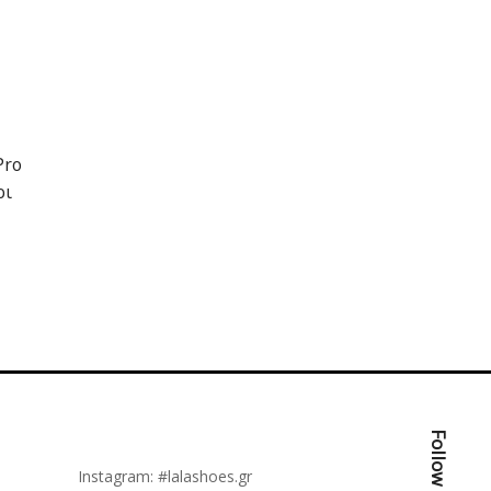
Pro
ρι
Follow Us:
Instagram:
#lalashoes.gr