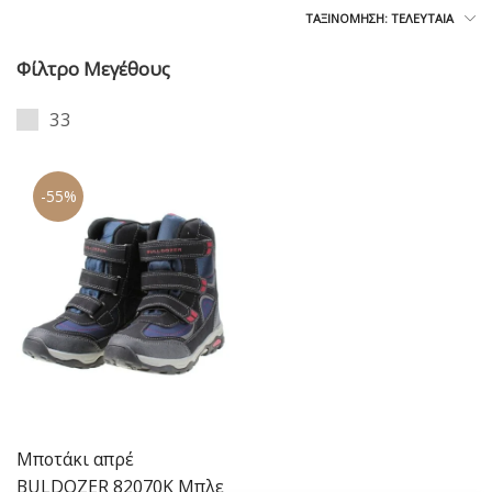
ΤΑΞΙΝΌΜΗΣΗ: ΤΕΛΕΥΤΑΊΑ
Φίλτρο Μεγέθους
33
-55%
Μποτάκι απρέ
BULDOZER 82070K Μπλε