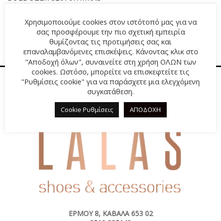
Original
17,50
€
Η
39,00
€
Χρησιμοποιούμε cookies στον ιστότοπό μας για να
price
τρέχουσα
σας προσφέρουμε την πιο σχετική εμπειρία
was:
τιμή
θυμίζοντας τις προτιμήσεις σας και
39,00€.
είναι:
επαναλαμβανόμενες επισκέψεις. Κάνοντας κλικ στο
17,50€.
"Αποδοχή όλων", συναινείτε στη χρήση ΟΛΩΝ των
cookies. Ωστόσο, μπορείτε να επισκεφτείτε τις
"Ρυθμίσεις cookie" για να παράσχετε μια ελεγχόμενη
συγκατάθεση.
Cookie Ρυθμίσεις
ΑΠΟΔΟΧΗ
ΕΡΜΟΎ 8, ΚΑΒΆΛΑ 653 02