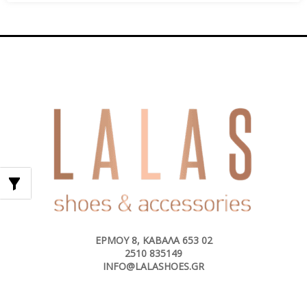
59,00€.
είναι:
49,00€.
ΕΡΜΟΎ 8, ΚΑΒΆΛΑ 653 02
2510 835149
INFO@LALASHOES.GR