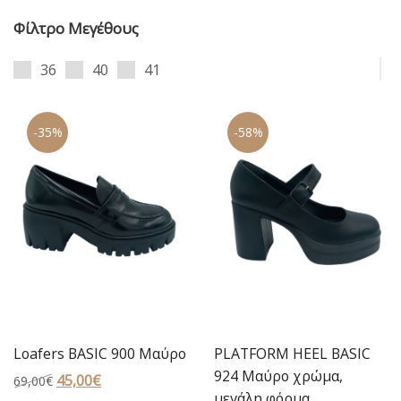
Φίλτρο Μεγέθους
36
40
41
-35%
-58%
Loafers BASIC 900 Μαύρο
PLATFORM HEEL BASIC
924 Μαύρο χρώμα,
Original
45,00
€
Η
69,00
€
μεγάλη φόρμα