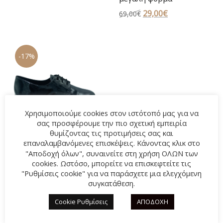
price
τρέχουσα
was:
τιμή
Original
29,00
€
Η
69,00
€
69,00€.
είναι:
price
τρέχουσα
45,00€.
was:
τιμή
69,00€.
είναι:
-17%
29,00€.
Χρησιμοποιούμε cookies στον ιστότοπό μας για να
σας προσφέρουμε την πιο σχετική εμπειρία
θυμίζοντας τις προτιμήσεις σας και
επαναλαμβανόμενες επισκέψεις. Κάνοντας κλικ στο
"Αποδοχή όλων", συναινείτε στη χρήση ΟΛΩΝ των
cookies. Ωστόσο, μπορείτε να επισκεφτείτε τις
"Ρυθμίσεις cookie" για να παράσχετε μια ελεγχόμενη
Oxford BASIC 806 Μαύρο
συγκατάθεση.
Original
49,00
€
Η
59,00
€
Cookie Ρυθμίσεις
ΑΠΟΔΟΧΗ
price
τρέχουσα
was:
τιμή