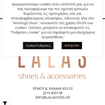
Χρησιμοποιούμε cookies στον ιστότοπό μας για να
55,00€.
είναι:
was:
τιμή
σας προσφέρουμε την πιο σχετική εμπειρία
38,00€.
69,00€.
είναι:
θυμίζοντας τις προτιμήσεις σας και
29,00€.
επαναλαμβανόμενες επισκέψεις. Κάνοντας κλικ στο
"Αποδοχή όλων", συναινείτε στη χρήση ΟΛΩΝ των
cookies. Ωστόσο, μπορείτε να επισκεφτείτε τις
"Ρυθμίσεις cookie" για να παράσχετε μια ελεγχόμενη
συγκατάθεση.
Cookie Ρυθμίσεις
ΑΠΟΔΟΧΗ
ΕΡΜΟΎ 8, ΚΑΒΆΛΑ 653 02
2510 835149
INFO@LALASHOES.GR