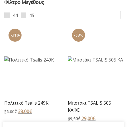
Φίλτρο Μεγέθους
44
45
-31%
-58%
Πολιτικό Tsalis 249Κ
Μποτάκι TSALIS 505
KΑΦΕ
Original
38,00
€
Η
55,00
€
price
τρέχουσα
Original
29,00
€
Η
69,00
€
was:
τιμή
price
τρέχουσα