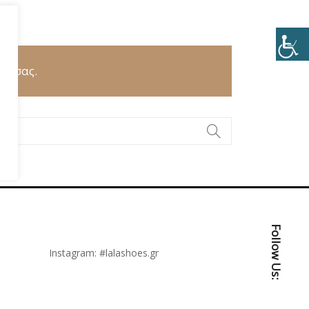
ΜΩΝΑΣ
γή σας.
Follow Us:
Instagram:
#lalashoes.gr