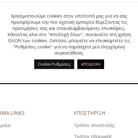
ΑΝΑΤΟΜΙΚΑ ΚΑΛΟΚΑΙΡΙ
ΠΕΔΙΛΑ
ΠΑΝΤΟΦΛΕΣ ΧΕΙ
Χρησιμοποιούμε cookies στον ιστότοπό μας για να σας
ΓΑΛΟΤΣΕΣ / APRE
προσφέρουμε την πιο σχετική εμπειρία θυμίζοντας τις
ΣΑΝΔΑΛΙΑ
προτιμήσεις σας και επαναλαμβανόμενες επισκέψεις.
Δεν βρέθηκαν προϊόντα που να ταιριάζουν με την επιλο
Κάνοντας κλικ στο "Αποδοχή όλων", συναινείτε στη χρήση
ΑΝΑΤΟΜΙΚΑ ΚΑΛΟΚΑΙΡΙ
ΟΛΩΝ των cookies. Ωστόσο, μπορείτε να επισκεφτείτε τις
"Ρυθμίσεις cookie" για να παράσχετε μια ελεγχόμενη
συγκατάθεση.
Cookie Ρυθμίσεις
ΑΠΟΔΟΧΗ
ΙΜΑ LINKS
ΥΠΟΣΤΗΡΙΞΗ
ιρεία
Τρόποι αποστολής
Τρόποι πληρωμής