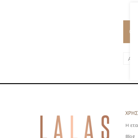
ΧΡΗΣ
Η ετα
Blog