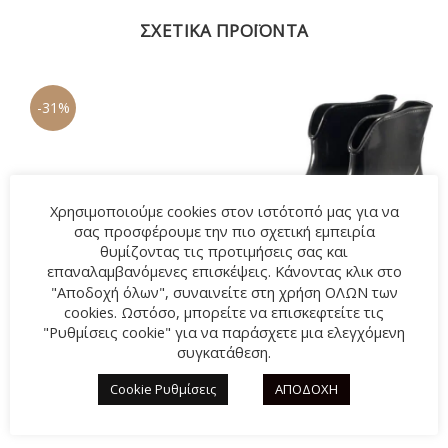
ΣΧΕΤΙΚΆ ΠΡΟΪΌΝΤΑ
-31%
Χρησιμοποιούμε cookies στον ιστότοπό μας για να
σας προσφέρουμε την πιο σχετική εμπειρία
θυμίζοντας τις προτιμήσεις σας και
επαναλαμβανόμενες επισκέψεις. Κάνοντας κλικ στο
"Αποδοχή όλων", συναινείτε στη χρήση ΟΛΩΝ των
cookies. Ωστόσο, μπορείτε να επισκεφτείτε τις
"Ρυθμίσεις cookie" για να παράσχετε μια ελεγχόμενη
Πέδιλο B-Soft 8867-8
Γαλότσα BLONDIE
συγκατάθεση.
ΜΠΕΖ
PAOLA-001 ΜΑΥΡΟ
Cookie Ρυθμίσεις
ΑΠΟΔΟΧΗ
Original
27,00
€
Η
23,00
€
39,00
€
price
τρέχουσα