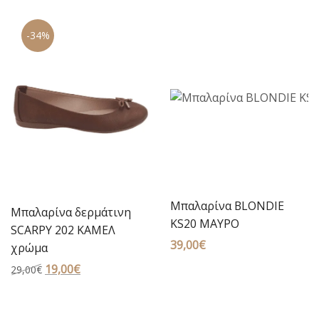
was:
τιμή
39,00€.
είναι:
-34%
27,00€.
Μπαλαρίνα BLONDIE
Μπαλαρίνα δερμάτινη
KS20 ΜΑΥΡΟ
SCARPY 202 ΚΑΜΕΛ
39,00
€
χρώμα
Original
19,00
€
Η
29,00
€
price
τρέχουσα
was:
τιμή