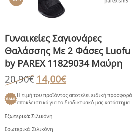
Γυναικείες Σαγιονάρες
Θαλάσσης Με 2 Φάσες Luofu
by PAREX 11829034 Μαύρη
Original
Η
20,90
€
14,00
€
price
τρέχουσα
Η τιμή του προϊόντος αποτελεί ειδική προσφορά
was:
τιμή
αποκλειστικά για το διαδικτυακό μας κατάστημα.
20,90€.
είναι:
14,00€.
Εξωτερικά: Σιλικόνη
Εσωτερικά: Σιλικόνη