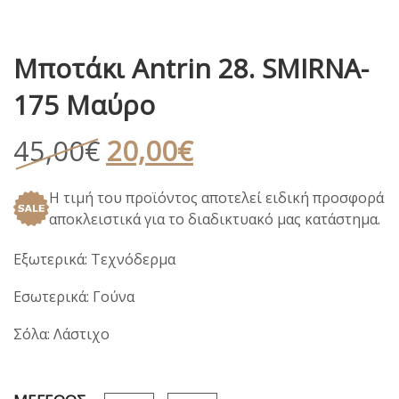
Μποτάκι Antrin 28. SMIRNA-
175 Μαύρο
Original
Η
45,00
€
20,00
€
price
τρέχουσα
Η τιμή του προϊόντος αποτελεί ειδική προσφορά
was:
τιμή
αποκλειστικά για το διαδικτυακό μας κατάστημα.
45,00€.
είναι:
20,00€.
Εξωτερικά: Τεχνόδερμα
Εσωτερικά: Γούνα
Σόλα: Λάστιχο