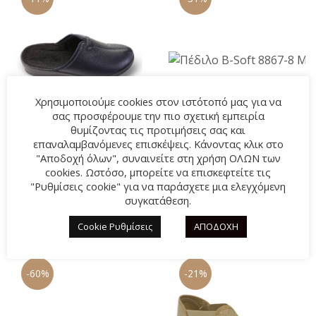
Χρησιμοποιούμε cookies στον ιστότοπό μας για να
σας προσφέρουμε την πιο σχετική εμπειρία
θυμίζοντας τις προτιμήσεις σας και
επαναλαμβανόμενες επισκέψεις. Κάνοντας κλικ στο
"Αποδοχή όλων", συναινείτε στη χρήση ΟΛΩΝ των
Χειμερινή παντόφλα
Πέδιλο B-Soft 8867-8
cookies. Ωστόσο, μπορείτε να επισκεφτείτε τις
FAME LS40357 ΜΠΛΕ
ΜΠΕΖ
"Ρυθμίσεις cookie" για να παράσχετε μια ελεγχόμενη
συγκατάθεση.
Original
16,00
€
Η
Original
27,00
€
Η
18,00
€
39,00
€
price
τρέχουσα
price
τρέχουσα
Cookie Ρυθμίσεις
ΑΠΟΔΟΧΗ
was:
τιμή
was:
τιμή
18,00€.
είναι:
39,00€.
είναι:
-60%
-21%
16,00€.
27,00€.