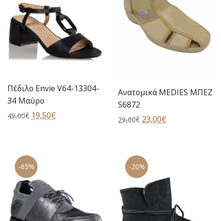
Πέδιλο Envie V64-13304-
Ανατομικά MEDIES ΜΠΕΖ
34 Μαύρο
S6872
Original
19,50
€
Η
49,00
€
Original
23,00
€
Η
29,00
€
price
τρέχουσα
price
τρέχουσα
was:
τιμή
was:
τιμή
49,00€.
είναι:
29,00€.
είναι:
19,50€.
-65%
-20%
23,00€.