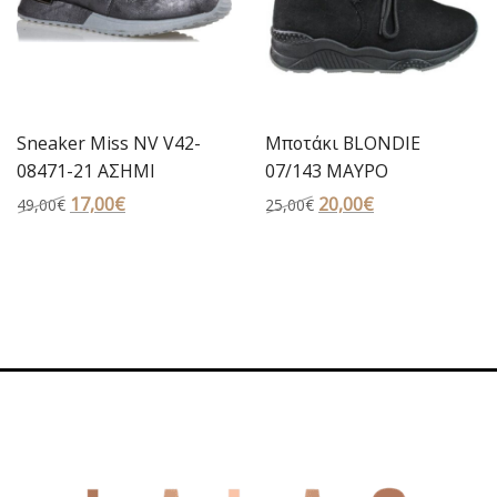
Sneaker Miss NV V42-
Μποτάκι BLONDIE
08471-21 ΑΣΗΜΙ
07/143 ΜΑΥΡΟ
Original
17,00
€
Η
Original
20,00
€
Η
49,00
€
25,00
€
price
τρέχουσα
price
τρέχουσα
was:
τιμή
was:
τιμή
49,00€.
είναι:
25,00€.
είναι:
17,00€.
20,00€.